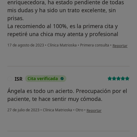
enriquecedora, ha estado pendiente de todas
mis dudas y ha sido un trato excelente, sin
prisas.
La recomiendo al 100%, es la primera cita y
repetiré una chica muy atenta y profesional
en opinión del
17 de agosto de 2023
•
Clínica Matrioska
•
Primera consulta
•
Reportar
ISR
Cita verificada
I
Ángela es todo un acierto. Preocupación por el
paciente, te hace sentir muy cómoda.
en opinión del usuario ISR
27 de julio de 2023
•
Clínica Matrioska
•
Otro
•
Reportar