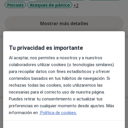
a11y_sr_more_disease
Psicosis
Ataques de pánico
+2
Mostrar más detalles
sobre la experiencia
Servicios y precios
Tu privacidad es importante
Primera consulta
Al aceptar, nos permites a nosotros y a nuestros
100 €
Detalles
colaboradores utilizar cookies (o tecnologías similares)
para recopilar datos con fines estadísiticos y ofrecer
contenidos basados en tus hábitos de navegación. Si
rechazas todas las cookies, solo utilizaremos las
¿Cómo funcionan los precios?
necesarias para el correcto uso de nuestra página.
Puedes retirar tu consentimiento o actualizar tus
preferencias en cualquier momento desde ajustes. Más
Consulta
información en
Política de cookies.
Clínica Matrioska
C. Santiago Ramon y Cajal 9,
Cartagena
30204