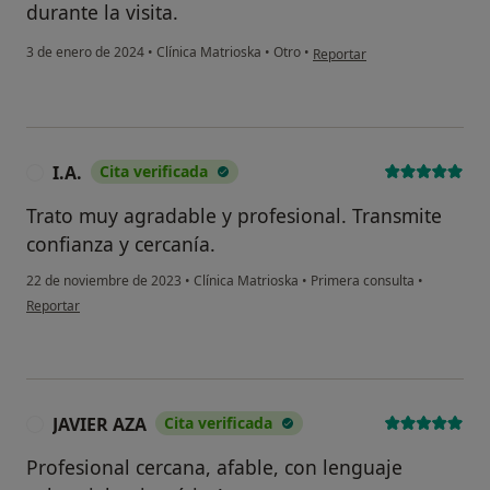
durante la visita.
en opinión del usuario Mari
3 de enero de 2024
•
Clínica Matrioska
•
Otro
•
Reportar
I.A.
Cita verificada
I
Trato muy agradable y profesional. Transmite
confianza y cercanía.
22 de noviembre de 2023
•
Clínica Matrioska
•
Primera consulta
•
en opinión del usuario I.A.
Reportar
JAVIER AZA
Cita verificada
J
Profesional cercana, afable, con lenguaje