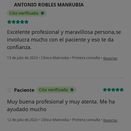
ANTONIO ROBLES MANRUBIA
A
Cita verificada
Excelente profesional y maravillosa persona,se
involucra mucho con el paciente y eso te da
confianza.
en opinión del
13 de julio de 2023
•
Clínica Matrioska
•
Primera consulta
•
Reportar
Paciente
Cita verificada
Muy buena profesional y muy atenta. Me ha
ayudado mucho
en opinión del us
12 de julio de 2023
•
Clínica Matrioska
•
Primera consulta
•
Reportar