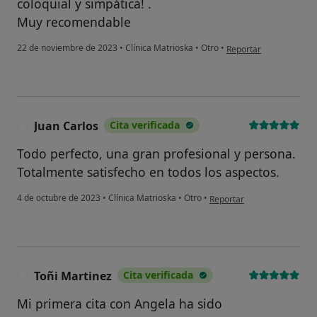
coloquial y simpática! .
Muy recomendable
en opinión del usuario
22 de noviembre de 2023
•
Clínica Matrioska
•
Otro
•
Reportar
Juan Carlos
Cita verificada
J
Todo perfecto, una gran profesional y persona.
Totalmente satisfecho en todos los aspectos.
en opinión del usuario Juan
4 de octubre de 2023
•
Clínica Matrioska
•
Otro
•
Reportar
Toñi Martinez
Cita verificada
T
Mi primera cita con Angela ha sido