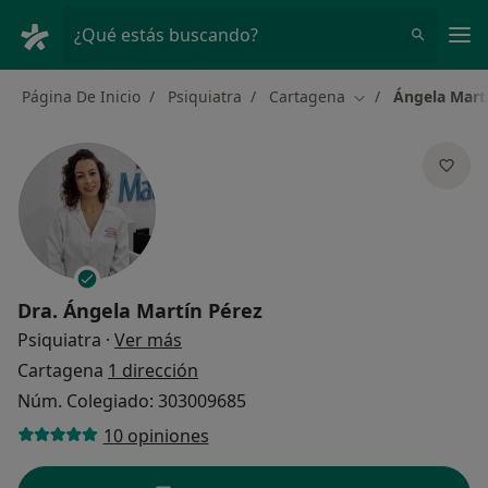
Men
¿Qué estás buscando?
Página De Inicio
Psiquiatra
Cartagena
Ángela Mart
Cambiar de ciuda
Dra.
Ángela Martín Pérez
sobre las especializaciones
Psiquiatra
·
Ver más
Cartagena
1 dirección
Núm. Colegiado: 303009685
10 opiniones