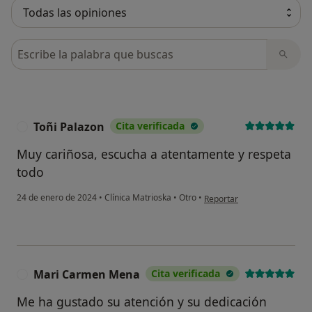
Busca en opiniones
Toñi Palazon
Cita verificada
T
Muy cariñosa, escucha a atentamente y respeta
todo
en opinión del usuario Toñi
24 de enero de 2024
•
Clínica Matrioska
•
Otro
•
Reportar
Mari Carmen Mena
Cita verificada
M
Me ha gustado su atención y su dedicación