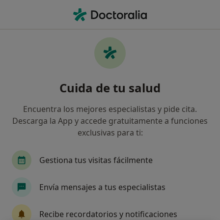
Men
Angiólogo Y Cirujano Vascular • Badalona, Barcelona
Filtros
Seguro:
Aliança Mataró
Angiólogos y cirujanos vasculares de
Cuida de tu salud
Aliança Mataró en Badalona
Así organizamos los resultados
Encuentra los mejores especialistas y pide cita.
Descarga la App y accede gratuitamente a funciones
exclusivas para ti:
Gestiona tus visitas fácilmente
Envía mensajes a tus especialistas
Dr. Jaume Elias Mingot
Recibe recordatorios y notificaciones
·
Ver más
Angiólogo y cirujano vascular