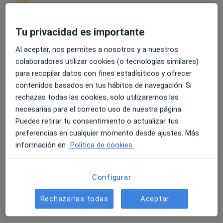
14 opiniones
Via Augusta, 29-31, Badalona
•
Mapa
Tu privacidad es importante
4.6 y 4.8 de valoración media en Google Play y Apple
Policlínic Augusta
Store
Al aceptar, nos permites a nosotros y a nuestros
Acepta Aliança Mataró
colaboradores utilizar cookies (o tecnologías similares)
Visita Angiología y Cirugía Vascular
para recopilar datos con fines estadísiticos y ofrecer
contenidos basados en tus hábitos de navegación. Si
Este especialista no ofrece reserva de cita online en esta dirección.
rechazas todas las cookies, solo utilizaremos las
Pedir una cita
necesarias para el correcto uso de nuestra página.
Puedes retirar tu consentimiento o actualizar tus
preferencias en cualquier momento desde ajustes. Más
información en
Política de cookies.
Configurar
Rechazarlas todas
Aceptar