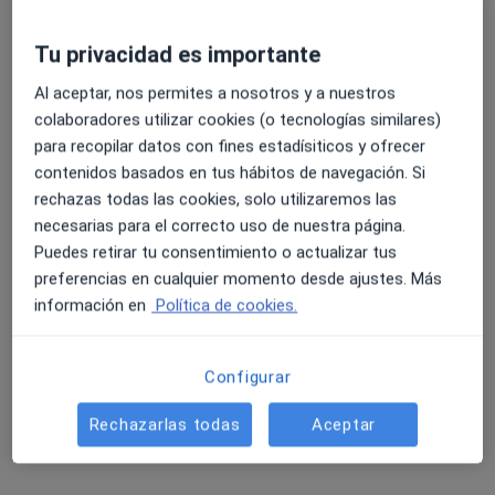
Dr. Joaquim Mallafré Duñó
Tu privacidad es importante
·
Ver más
Médico general
Al aceptar, nos permites a nosotros y a nuestros
2 opiniones
colaboradores utilizar cookies (o tecnologías similares)
Dirección 1
Dirección 2
para recopilar datos con fines estadísiticos y ofrecer
contenidos basados en tus hábitos de navegación. Si
rechazas todas las cookies, solo utilizaremos las
Via Augusta, 29-31, Badalona
•
Mapa
necesarias para el correcto uso de nuestra página.
Policlínic Augusta
Puedes retirar tu consentimiento o actualizar tus
Este especialista no ofrece reserva de cita online en esta dirección.
preferencias en cualquier momento desde ajustes. Más
información en
Política de cookies.
Pedir una cita
Configurar
Rechazarlas todas
Aceptar