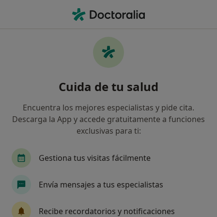
Men
Celulitis • Badalona, Barcelona
Filtros
• 1
Seguro
Mapa
Especialistas en Celulitis en Badalona
Cuida de tu salud
Así organizamos los resultados
Encuentra los mejores especialistas y pide cita.
Descarga la App y accede gratuitamente a funciones
¿Qué especialidad estás buscando?
exclusivas para ti:
Médico general
Dermatólogo
Médico de f
Gestiona tus visitas fácilmente
Envía mensajes a tus especialistas
Recibe recordatorios y notificaciones