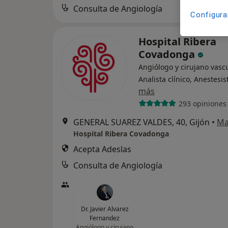
Consulta de Angiología
Configura
Hospital Ribera
Covadonga
Angiólogo y cirujano vascu
Analista clínico, Anestesis
más
293 opiniones
GENERAL SUAREZ VALDES, 40, Gijón
•
Ma
Hospital Ribera Covadonga
Acepta Adeslas
Consulta de Angiología
Dr. Javier Alvarez
Fernandez
Angiólogo y cirujano