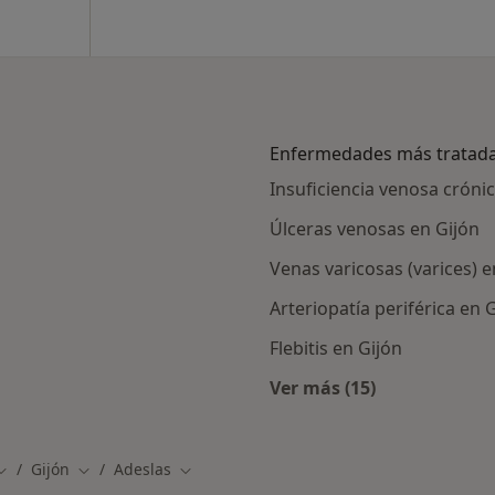
Enfermedades más tratad
Insuficiencia venosa cróni
Úlceras venosas en Gijón
Venas varicosas (varices) e
Arteriopatía periférica en 
Flebitis en Gijón
Ver más (15)
alistas de Adeslas
Más en esta catego
Gijón
Adeslas
Cambiar de ciudad
Cambiar de ciudad
Cambiar de ciudad