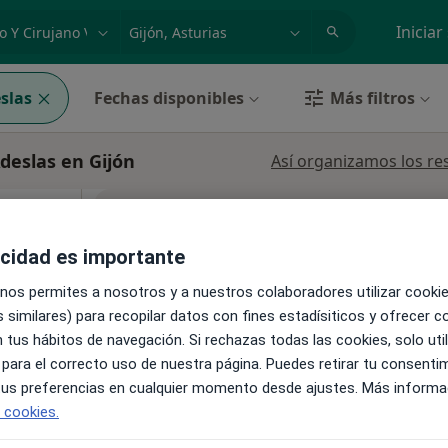
dad, enfermedad o nombre
p. ej. Madrid
Iniciar
slas
Fechas disponibles
Más filtros
deslas en Gijón
Así organizamos los re
La reserva de cita online no está dispon
Pedir una cita
acidad es importante
 nos permites a nosotros y a nuestros colaboradores utilizar cooki
·
Ver
ular
 similares) para recopilar datos con fines estadísiticos y ofrecer 
 tus hábitos de navegación. Si rechazas todas las cookies, solo uti
 para el correcto uso de nuestra página. Puedes retirar tu consenti
pa
 tus preferencias en cualquier momento desde ajustes. Más informa
e cookies.