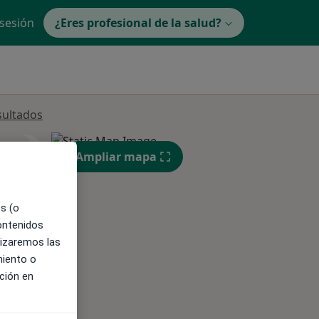
 sesión
¿Eres profesional de la salud?
sultados
ible
Ampliar mapa
es (o
contenidos
lizaremos las
miento o
ción en