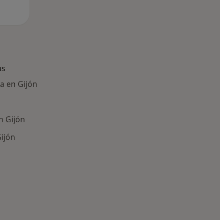
as
ca en Gijón
n Gijón
Gijón
ría: Enfermedades más tratadas