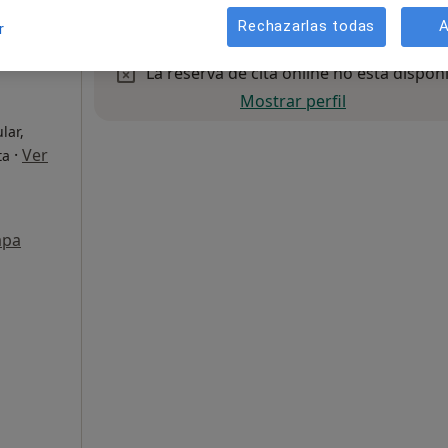
Rechazarlas todas
A
r
La reserva de cita online no está dispon
Mostrar perfil
lar,
·
Ver
ta
pa