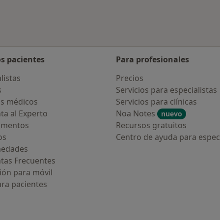
os pacientes
Para profesionales
listas
Precios
s
Servicios para especialistas
s médicos
Servicios para clínicas
ta al Experto
Noa Notes
nuevo
amentos
Recursos gratuitos
os
Centro de ayuda para especi
medades
tas Frecuentes
ión para móvil
ara pacientes