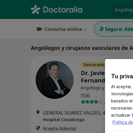
especiali
Consulta online
Seguro:
Ade
Angiólogos y cirujanos vasculares de A
Destacado
Dr. Javier Alvarez
Tu priv
Fernandez
Al aceptar,
Angiólogo y cirujano vasc
tecnologías
más
basados en
20 opiniones
necesarias
GENERAL SUAREZ VALDES, 40, Gijón
•
Ma
actualizar
Hospital Covadonga
Política d
Acepta Adeslas