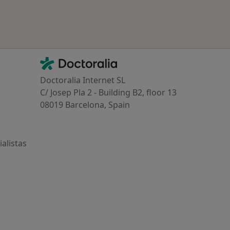
Contacto
Doctoralia - Página de inicio
Doctoralia Internet SL
C/ Josep Pla 2 - Building B2, floor 13
08019 Barcelona, Spain
alistas