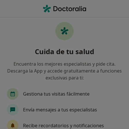
Men
Angiólogo Y Cirujano Vascular • Valencia, Valencia
Filtros
Seguro:
Asisa
Map
Angiólogos y cirujanos vasculares de Asisa
Cuida de tu salud
en Valencia
Así organizamos los resultados
Encuentra los mejores especialistas y pide cita.
Descarga la App y accede gratuitamente a funciones
exclusivas para ti:
Gestiona tus visitas fácilmente
Envía mensajes a tus especialistas
Dr. David Olmos Sánchez
Recibe recordatorios y notificaciones
·
Ver más
Angiólogo y cirujano vascular