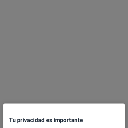
Dr. Juan David Zafra Angulo
·
Ver más
Angiólogo y cirujano vascular
Carrer d'Isabel la Catòlica, 12,, Valencia
•
Mapa
IMED Colón
Acepta Asisa
Visita Angiología y Cirugía Vascular
Este especialista no ofrece reserva de cita online en esta dirección.
Pedir una cita
Tu privacidad es importante