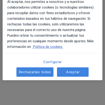
Policlínico Valencia
Al aceptar, nos permites a nosotros y a nuestros
·
Angiólogo y cirujano vascular, Alergólogo, Analista clínico
colaboradores utilizar cookies (o tecnologías similares)
Ver más
para recopilar datos con fines estadísiticos y ofrecer
35 opiniones
contenidos basados en tus hábitos de navegación. Si
rechazas todas las cookies, solo utilizaremos las
Paseo de la Alameda 12 bis bajo, Valencia
•
Mapa
necesarias para el correcto uso de nuestra página.
Policlínico Valencia
Puedes retirar tu consentimiento o actualizar tus
Acepta Asisa
preferencias en cualquier momento desde ajustes. Más
Ningún profesional de este centro tiene citas disponibles
información en
Política de cookies.
Mostrar perfil
Configurar
Rechazarlas todas
Aceptar