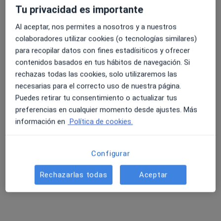
Tu privacidad es importante
97 opiniones
Al aceptar, nos permites a nosotros y a nuestros
Avenida Asturias 53, Bajo, Vegadeo
•
Mapa
4.6 y 4.8 de valoración media en Google Play y Apple
colaboradores utilizar cookies (o tecnologías similares)
Consulta Barreiro Vascular
Store
para recopilar datos con fines estadísiticos y ofrecer
Acepta Cigna Healthcare España
contenidos basados en tus hábitos de navegación. Si
Visita Angiología y Cirugía Vascular
rechazas todas las cookies, solo utilizaremos las
Este especialista no ofrece reserva de cita online en esta dirección.
necesarias para el correcto uso de nuestra página.
Puedes retirar tu consentimiento o actualizar tus
Pedir una cita
preferencias en cualquier momento desde ajustes. Más
información en
Política de cookies.
Configurar
Rechazarlas todas
Aceptar