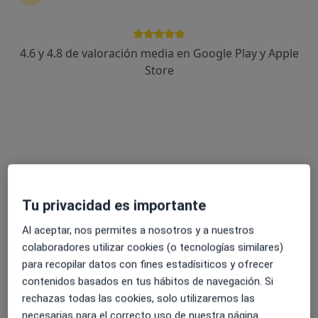
592 opiniones
Avenida Juan Sebastián Elcano 64.1ºC. Edificio Cumana, Málaga
•
Mapa
4.6 y 4.8 de valoración media en Google Play y Apple
Avenida Juan Sebastián Elcano 64. 1º C. Edificio Cumana. 29017- Málaga. INSTITUTO VASCULAR MALAGUEÑO
Store
Acepta Cigna Healthcare España
Consulta Angiología y Cirugía Vascular
Este especialista no ofrece reserva de cita online en esta dirección.
Pedir una cita
Tu privacidad es importante
Al aceptar, nos permites a nosotros y a nuestros
colaboradores utilizar cookies (o tecnologías similares)
para recopilar datos con fines estadísiticos y ofrecer
contenidos basados en tus hábitos de navegación. Si
rechazas todas las cookies, solo utilizaremos las
necesarias para el correcto uso de nuestra página.