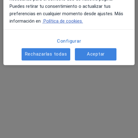
Dra. Maria Luisa Robles Martín
Puedes retirar tu consentimiento o actualizar tus
·
Ver más
Angióloga y cirujana vascular
preferencias en cualquier momento desde ajustes. Más
39 opiniones
información en
Política de cookies.
Calle Mesonero Romanos 14, Málaga
•
Mapa
Consulta Privada en Málaga
Configurar
Acepta Cigna Healthcare España
Visita Angiología y Cirugía Vascular
Rechazarlas todas
Aceptar
Este especialista no ofrece reserva de cita online en esta dirección.
Pedir una cita