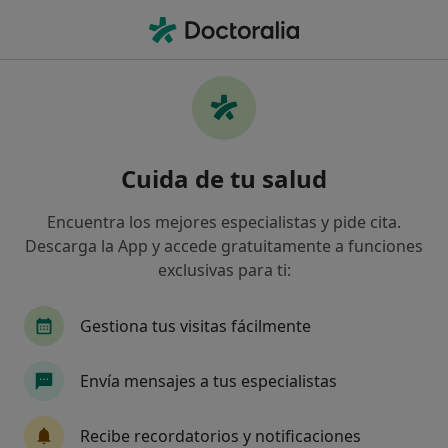
Men
Úlcera Arterial • Málaga, Málaga
Filtros
• 1
Seguro
Mapa
Especialistas en Úlcera arterial en Málaga
Cuida de tu salud
Así organizamos los resultados
Encuentra los mejores especialistas y pide cita.
Descarga la App y accede gratuitamente a funciones
¿Qué especialidad estás buscando?
exclusivas para ti:
Podólogo
Angiólogo y cirujano vascular
F
Gestiona tus visitas fácilmente
Envía mensajes a tus especialistas
Recibe recordatorios y notificaciones