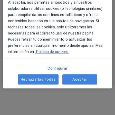
Al aceptar, nos permites a nosotros y a nuestros
colaboradores utilizar cookies (o tecnologías similares)
para recopilar datos con fines estadísiticos y ofrecer
contenidos basados en tus hábitos de navegación. Si
rechazas todas las cookies, solo utilizaremos las
necesarias para el correcto uso de nuestra página.
Juan Navas Carrillo
Puedes retirar tu consentimiento o actualizar tus
·
Ver más
Podólogo, Podólogo infantil
preferencias en cualquier momento desde ajustes. Más
26 opiniones
información en
Política de cookies.
C. Faro 2, Málaga
•
Mapa
Centro Médico La Malagueta
Configurar
Primera visita Podología
33 €
Este especialista no ofrece reserva de cita online en esta dirección.
Rechazarlas todas
Aceptar
Pedir una cita