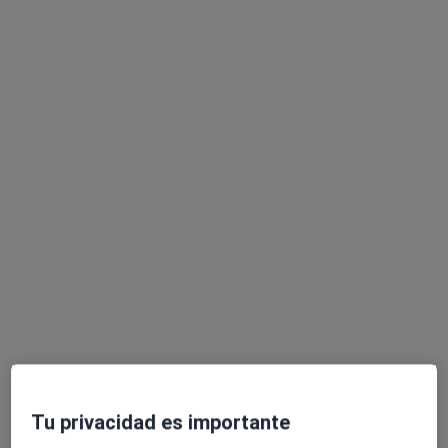
Macarena Zaragoza Flores
·
Ver más
Podóloga, Podóloga infantil
184 opiniones
Dirección
Online
Carril del Capitán 21 , LOCAL.2, Málaga
•
Mapa
Clínica Zaragoza
Primera visita Podología
35 €
Este especialista no ofrece reserva de cita online en esta dirección.
Pedir una cita
Tu privacidad es importante