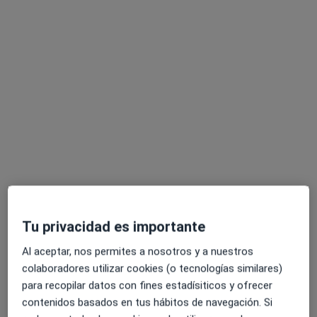
Dr. Alonso Peinado Cano
·
Ver más
Médico de familia, Médico general, Urgenciólogo
123 opiniones
Dirección
Online
Calle Armengual de la Mota, 24, piso 1 a, Málaga
•
Mapa
Ortiz Lopez Aesthetic clinic
Tu privacidad es importante
Consulta de obesidad
desde 1 €
Este especialista no ofrece reserva de cita online en esta dirección.
Al aceptar, nos permites a nosotros y a nuestros
colaboradores utilizar cookies (o tecnologías similares)
Pedir una cita
para recopilar datos con fines estadísiticos y ofrecer
contenidos basados en tus hábitos de navegación. Si