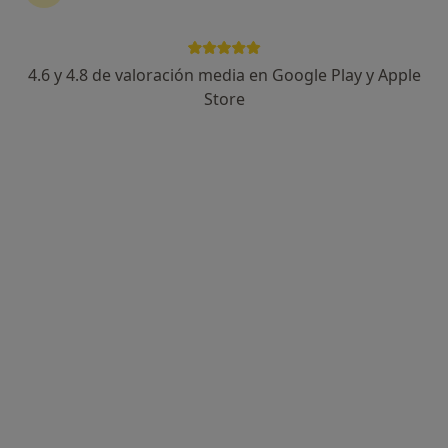
4.6 y 4.8 de valoración media en Google Play y Apple
Dra. Nuria Castillo
Store
·
Ver más
Médica de familia, Médica general
94 opiniones
c/ Compositor Lehmberg Ruíz, 28 (entrada tambien por Plaza San Juan De La Cruz), Málaga
•
Mapa
Centro Médico de Especialidades & Dental San Juan de la Cruz - Málaga
Certificados médicos
60 €
Este especialista no ofrece reserva de cita online en esta dirección.
Pedir una cita