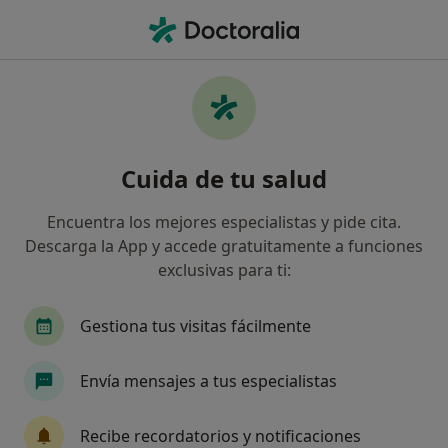
Men
Fibrilación Auricular • Málaga, Málaga
Filtros
• 1
Seguro
Mapa
Especialistas en Fibrilación auricular en
Cuida de tu salud
Málaga
Así organizamos los resultados
Encuentra los mejores especialistas y pide cita.
Descarga la App y accede gratuitamente a funciones
exclusivas para ti:
¿Qué especialidad estás buscando?
Cardiólogo
Médico general
Fisioterapeut
Gestiona tus visitas fácilmente
Envía mensajes a tus especialistas
Recibe recordatorios y notificaciones