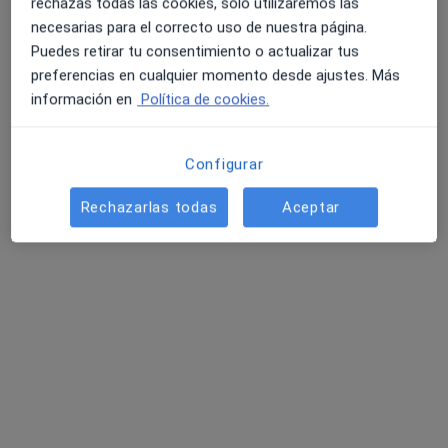
rechazas todas las cookies, solo utilizaremos las
necesarias para el correcto uso de nuestra página.
Puedes retirar tu consentimiento o actualizar tus
preferencias en cualquier momento desde ajustes. Más
información en
Política de cookies.
Configurar
Dr. Joaquín González García
Médico de familia, Urgenciólogo, Especialista en medicina
Rechazarlas todas
Aceptar
·
Ver más
del deporte
43 opiniones
Dirección
Online
Calle Campos Elíseos,
•
Mapa
Nacho Bocardo fisioterapia Invasiva y Avanzada
Visita Medicina Familiar y Comunitaria
Precio sin especificar
Este especialista no ofrece reserva de cita online en esta dirección.