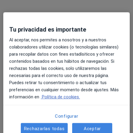
Antonio Manuel Bonilla Maldonado
·
Ver más
Urólogo
41 opiniones
Calle Corregidor Nicolás Isidro, 16., Málaga
•
Mapa
Tu privacidad es importante
Hospital El Ángel
Al aceptar, nos permites a nosotros y a nuestros
Acepta Cigna Healthcare España
colaboradores utilizar cookies (o tecnologías similares)
Primera visita Urología
para recopilar datos con fines estadísiticos y ofrecer
Este especialista no ofrece reserva de cita online en esta dirección.
contenidos basados en tus hábitos de navegación. Si
rechazas todas las cookies, solo utilizaremos las
Pedir una cita
necesarias para el correcto uso de nuestra página.
Puedes retirar tu consentimiento o actualizar tus
preferencias en cualquier momento desde ajustes. Más
información en
Política de cookies.
Configurar
Rechazarlas todas
Aceptar