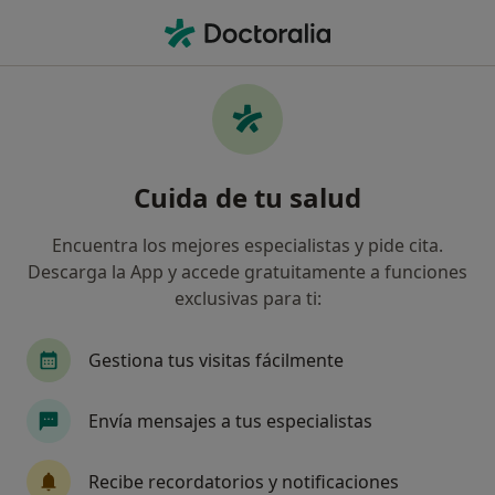
Men
Urólogo • Málaga, Málaga
Filtros
Seguro:
Cigna Healthcare Es
Urólogos de Cigna Healthcare España en
Cuida de tu salud
Málaga
Así organizamos los resultados
Encuentra los mejores especialistas y pide cita.
Descarga la App y accede gratuitamente a funciones
exclusivas para ti:
Gestiona tus visitas fácilmente
Envía mensajes a tus especialistas
Dr. Juan Antonio Rivero Esteban
Recibe recordatorios y notificaciones
·
Ver más
Urólogo, Andrólogo