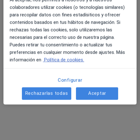
120 opiniones
colaboradores utilizar cookies (o tecnologías similares)
para recopilar datos con fines estadísiticos y ofrecer
c/ Franz Schubert 2, Zaragoza
•
Mapa
contenidos basados en tus hábitos de navegación. Si
4.6 y 4.8 de valoración media en Google Play y Apple
Hospital Viamed Montecanal
rechazas todas las cookies, solo utilizaremos las
Store
Acepta Salus
necesarias para el correcto uso de nuestra página.
Visita Angiología y Cirugía Vascular
Puedes retirar tu consentimiento o actualizar tus
preferencias en cualquier momento desde ajustes. Más
Este especialista no ofrece reserva de cita online en esta dirección.
información en
Política de cookies.
Pedir una cita
Configurar
Rechazarlas todas
Aceptar
Búsquedas relacionadas
Otros especialistas de Salus
Traumatólogos de Salus en Zaragoza
Digestólogos de Salus en Zaragoza
Cirujanos generales de Salus en Zaragoza