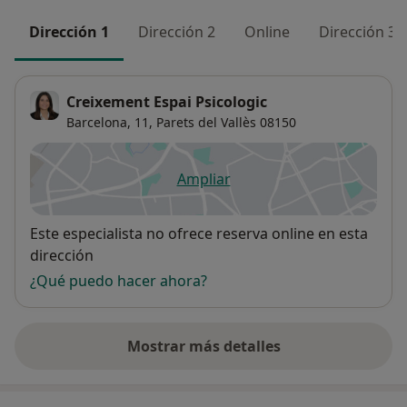
Dirección 1
Dirección 2
Online
Dirección 3
Creixement Espai Psicologic
Barcelona, 11,
Parets del Vallès
08150
Ampliar
se abre en una nueva pestañ
Disponibilidad
Este especialista no ofrece reserva online en esta
dirección
¿Qué puedo hacer ahora?
Mostrar más detalles
sobre la dirección