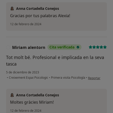
Anna Cortadella Conejos
Gracias por tus palabras Alexia!
12 de febrero de 2024
Miriam alentorn
Cita verificada
M
Tot molt bé. Profesional e implicada en la seva
tasca
5 de diciembre de 2023
en opinión del us
•
Creixement Espai Psicologic
•
Primera visita Psicología
•
Reportar
Anna Cortadella Conejos
Moltes gràcies Miriam!
12 de febrero de 2024