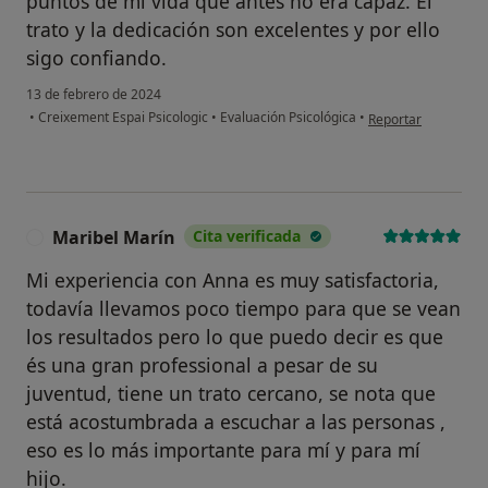
puntos de mi vida que antes no era capaz. El
sobre un tema emocional o
trato y la dedicación son excelentes y por ello
psicológico?
sigo confiando.
Sí, varias veces
13 de febrero de 2024
en opinión del usuar
•
Creixement Espai Psicologic
•
Evaluación Psicológica
•
Reportar
Sí, una vez
No, pero lo consideraría
No, y no confío en ello
Maribel Marín
Cita verificada
M
Continuar
Mi experiencia con Anna es muy satisfactoria,
todavía llevamos poco tiempo para que se vean
los resultados pero lo que puedo decir es que
és una gran professional a pesar de su
juventud, tiene un trato cercano, se nota que
está acostumbrada a escuchar a las personas ,
eso es lo más importante para mí y para mí
hijo.