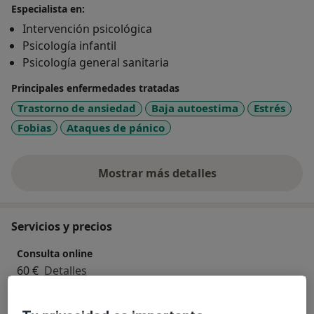
Especialista en:
Intervención psicológica
Psicología infantil
Psicología general sanitaria
Principales enfermedades tratadas
Trastorno de ansiedad
Baja autoestima
Estrés
Fobias
Ataques de pánico
Mostrar más detalles
sobre la experiencia
Servicios y precios
Consulta online
60 €
Detalles
Orientación en la crianza de los hijos