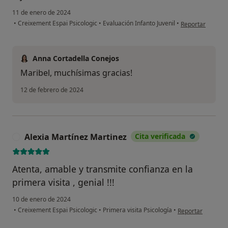
11 de enero de 2024
en opinión del u
•
Creixement Espai Psicologic
•
Evaluación Infanto Juvenil
•
Reportar
Anna Cortadella Conejos
Maribel, muchísimas gracias!
12 de febrero de 2024
Alexia Martínez Martinez
Cita verificada
A
Atenta, amable y transmite confianza en la
primera visita , genial !!!
10 de enero de 2024
en opinión del us
•
Creixement Espai Psicologic
•
Primera visita Psicología
•
Reportar