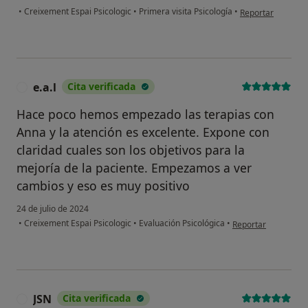
en opinión del us
•
Creixement Espai Psicologic
•
Primera visita Psicología
•
Reportar
e.a.l
Cita verificada
E
Hace poco hemos empezado las terapias con
Anna y la atención es excelente. Expone con
claridad cuales son los objetivos para la
mejoría de la paciente. Empezamos a ver
cambios y eso es muy positivo
24 de julio de 2024
en opinión del usuar
•
Creixement Espai Psicologic
•
Evaluación Psicológica
•
Reportar
JSN
Cita verificada
J