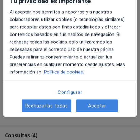
Tu privacidad es importante
50 €
Detalles
Al aceptar, nos permites a nosotros y a nuestros
colaboradores utilizar cookies (o tecnologías similares)
Visita de tratamiento
para recopilar datos con fines estadísiticos y ofrecer
50 €
Detalles
contenidos basados en tus hábitos de navegación. Si
rechazas todas las cookies, solo utilizaremos las
Técnicas y estrategias de autoestima
necesarias para el correcto uso de nuestra página.
50 €
Detalles
Puedes retirar tu consentimiento o actualizar tus
preferencias en cualquier momento desde ajustes. Más
Terapia individual
información en
Política de cookies.
50 €
Detalles
Configurar
+ 15 servicios
Rechazarlas todas
Aceptar
¿Cómo funcionan los precios?
Consultas (4)