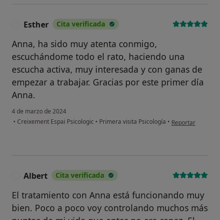
Esther
Cita verificada
E
Anna, ha sido muy atenta conmigo,
escuchándome todo el rato, haciendo una
escucha activa, muy interesada y con ganas de
empezar a trabajar. Gracias por este primer día
Anna.
4 de marzo de 2024
en opinión del us
•
Creixement Espai Psicologic
•
Primera visita Psicología
•
Reportar
Albert
Cita verificada
A
El tratamiento con Anna está funcionando muy
bien. Poco a poco voy controlando muchos más
¿Alguna vez has usado una app
o chatbot de IA para hablar