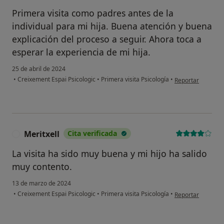
Primera visita como padres antes de la
individual para mi hija. Buena atención y buena
explicación del proceso a seguir. Ahora toca a
esperar la experiencia de mi hija.
25 de abril de 2024
en opinión del us
•
Creixement Espai Psicologic
•
Primera visita Psicología
•
Reportar
Meritxell
Cita verificada
M
La visita ha sido muy buena y mi hijo ha salido
muy contento.
13 de marzo de 2024
en opinión del usu
•
Creixement Espai Psicologic
•
Primera visita Psicología
•
Reportar