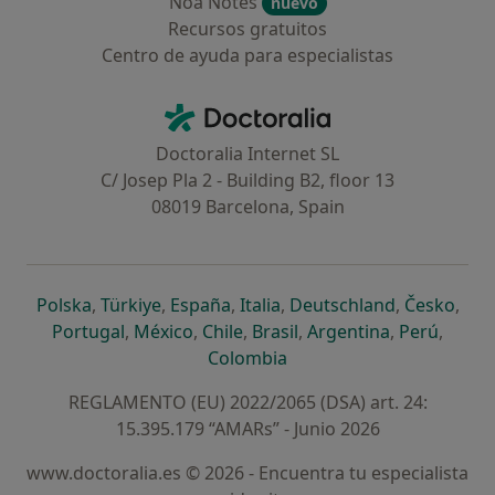
Noa Notes
nuevo
Recursos gratuitos
Centro de ayuda para especialistas
Contacto
Doctoralia - Página de inicio
Doctoralia Internet SL
C/ Josep Pla 2 - Building B2, floor 13
08019 Barcelona, Spain
se abre en una nueva pestaña
se abre en una nueva pestaña
se abre en una nueva pestaña
se abre en una nueva pes
se abre en 
se a
Polska
,
Türkiye
,
España
,
Italia
,
Deutschland
,
Česko
,
se abre en una nueva pestaña
se abre en una nueva pestaña
se abre en una nueva pestaña
se abre en una nueva p
se abre en 
se abr
Portugal
,
México
,
Chile
,
Brasil
,
Argentina
,
Perú
,
se abre en una nueva pe
Colombia
REGLAMENTO (EU) 2022/2065 (DSA) art. 24:
15.395.179 “AMARs” - Junio 2026
www.doctoralia.es © 2026 - Encuentra tu especialista