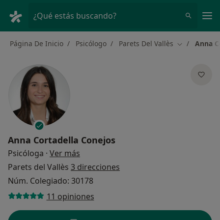
Men
¿Qué estás buscando?
Página De Inicio
Psicólogo
Parets Del Vallès
Anna C
Cambiar de 
Anna Cortadella Conejos
sobre las especializaciones
Psicóloga
·
Ver más
Parets del Vallès
3 direcciones
Núm. Colegiado: 30178
11 opiniones