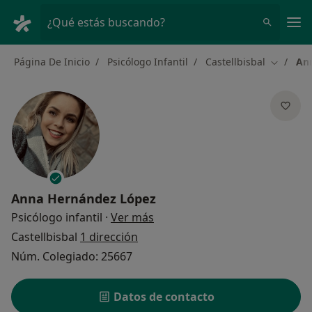
Men
¿Qué estás buscando?
Página De Inicio
Psicólogo Infantil
Castellbisbal
An
Cambiar 
Anna Hernández López
sobre las especializaciones
Psicólogo infantil
·
Ver más
Castellbisbal
1 dirección
Núm. Colegiado: 25667
Datos de contacto