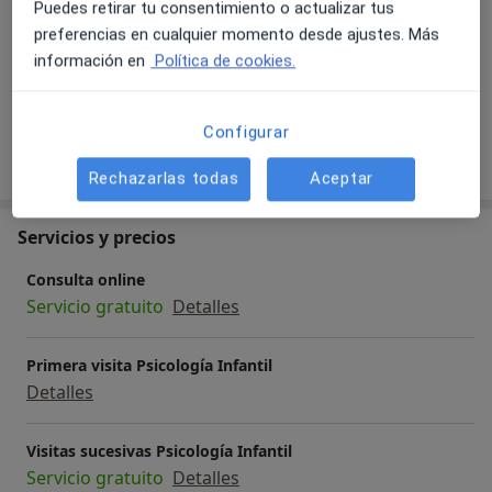
Puedes retirar tu consentimiento o actualizar tus
Trastorno infanto-juvenil
preferencias en cualquier momento desde ajustes. Más
Exceso de pataletas y rabietas
Baja autoestima
información en
Política de cookies.
a11y_sr_more_di
Dificultades relacionales infancia
+12
Configurar
Mostrar más detalles
sobre la experiencia
Rechazarlas todas
Aceptar
Servicios y precios
Consulta online
Servicio gratuito
Detalles
Primera visita Psicología Infantil
Detalles
Visitas sucesivas Psicología Infantil
Servicio gratuito
Detalles