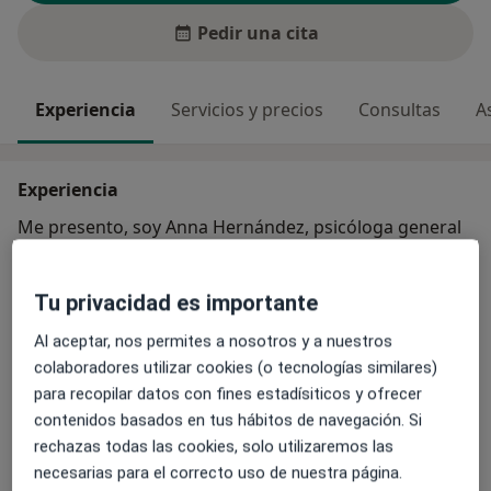
Pedir una cita
Experiencia
Servicios y precios
Consultas
A
Experiencia
Me presento, soy Anna Hernández, psicóloga general
sanitária.
Tengo amplia experiencia con población infanto-
Tu privacidad es importante
juvenil en diversos ámbitos.
Actualmente, sigo en constante formación para poder
Al aceptar, nos permites a nosotros y a nuestros
complementar y mejorar la calidad de las
colaboradores utilizar cookies (o tecnologías similares)
intervenciones, basándome en las necesidades de las
para recopilar datos con fines estadísiticos y ofrecer
Sobre mí
personas que acuden a consulta.
ver más
contenidos basados en tus hábitos de navegación. Si
rechazas todas las cookies, solo utilizaremos las
Principales enfermedades tratadas
necesarias para el correcto uso de nuestra página.
Trastornos del aprendizaje