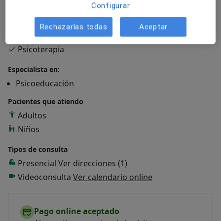
Configurar
Sobre mí
ver más
Rechazarlas todas
Aceptar
Enfoque terapéutico
Psicoterapia
Especialista en:
Psicoeducación
Pacientes que atiendo
Adultos
Niños
Tipos de consulta
Presencial
Ver direcciones (1)
Videoconsulta
Ver calendario online
Pago online aceptado