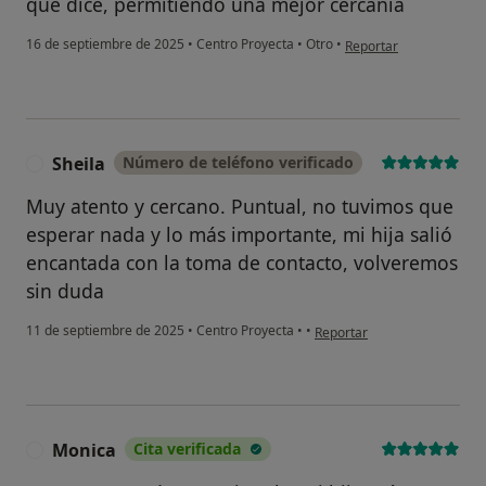
que dice, permitiendo una mejor cercanía
en opinión del usuario L
16 de septiembre de 2025
•
Centro Proyecta
•
Otro
•
Reportar
Sheila
Número de teléfono verificado
S
Muy atento y cercano. Puntual, no tuvimos que
esperar nada y lo más importante, mi hija salió
encantada con la toma de contacto, volveremos
sin duda
en opinión del usuario Sheil
11 de septiembre de 2025
•
Centro Proyecta
•
•
Reportar
Monica
Cita verificada
M