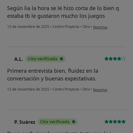
Según lia la hora se le hizo corta de lo bien q
estaba tb le gustaron mucho los juegos
en opinión del usuario L
13 de noviembre de 2025
•
Centro Proyecta
•
Otro
•
Reportar
A.L.
Cita verificada
A
Primera entrevista bien, fluidez en la
conversación y buenas expectativas.
en opinión del usuario A
12 de noviembre de 2025
•
Centro Proyecta
•
Otro
•
Reportar
P. Suárez
Cita verificada
P