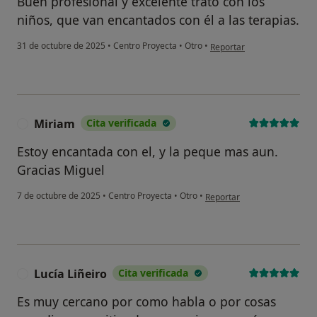
Buen profesional y excelente trato con los
niños, que van encantados con él a las terapias.
en opinión del usuario P. S
31 de octubre de 2025
•
Centro Proyecta
•
Otro
•
Reportar
Miriam
Cita verificada
M
Estoy encantada con el, y la peque mas aun.
Gracias Miguel
en opinión del usuario Miri
7 de octubre de 2025
•
Centro Proyecta
•
Otro
•
Reportar
Lucía Liñeiro
Cita verificada
L
Es muy cercano por como habla o por cosas