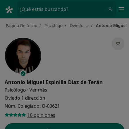
Men
¿Qué estás buscando?
Página De Inicio
Psicólogo
Oviedo
Antonio Miguel E
Cambiar de ciudad
Antonio Miguel Espinilla Díaz de Terán
sobre las especializaciones
Psicólogo
·
Ver más
Oviedo
1 dirección
Núm. Colegiado: O-03621
10 opiniones