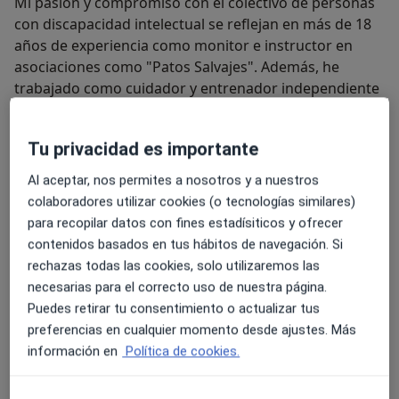
Mi pasión y compromiso con el colectivo de personas
con discapacidad intelectual se reflejan en más de 18
años de experiencia como monitor e instructor en
asociaciones como "Patos Salvajes". Además, he
trabajado como cuidador y entrenador independiente
en diversas entidades dedicadas a este ámbito.
Anteriormente, también me desempeñé como
Tu privacidad es importante
profesor de dibujo en colegios públicos y como
Al aceptar, nos permites a nosotros y a nuestros
monitor deportivo para personas con diagnóstico de
colaboradores utilizar cookies (o tecnologías similares)
espectro autista en centros de educación especial.
para recopilar datos con fines estadísiticos y ofrecer
Actualmente, ejerzo como psicólogo en el Centro
contenidos basados en tus hábitos de navegación. Si
Neptuno y en el Centro Proyecta, dos centros
rechazas todas las cookies, solo utilizaremos las
dedicados al desarrollo integral de personas con
necesarias para el correcto uso de nuestra página.
discapacidad o neurodivergencia.
Estoy comprometido en ofrecer un acompañamiento
Puedes retirar tu consentimiento o actualizar tus
cercano y profesional, adaptado a las necesidades
preferencias en cualquier momento desde ajustes. Más
individuales de cada persona. Si buscas un apoyo
información en
Política de cookies.
especializado y humano, estaré encantado de
ayudarte.