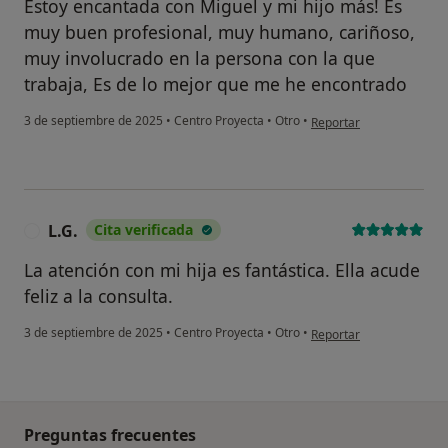
Estoy encantada con Miguel y mi hijo más! Es
muy buen profesional, muy humano, cariñoso,
muy involucrado en la persona con la que
trabaja, Es de lo mejor que me he encontrado
en opinión del usuario 
3 de septiembre de 2025
•
Centro Proyecta
•
Otro
•
Reportar
L.G.
Cita verificada
L
La atención con mi hija es fantástica. Ella acude
feliz a la consulta.
en opinión del usuario L.
3 de septiembre de 2025
•
Centro Proyecta
•
Otro
•
Reportar
Preguntas frecuentes