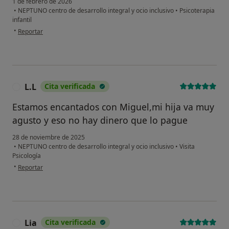
1 de febrero de 2026
psicológico?
•
NEPTUNO centro de desarrollo integral y ocio inclusivo
•
Psicoterapia
infantil
en opinión del usuario Ainhara
Sí, varias veces
•
Reportar
Sí, una vez
No, pero lo consideraría
L.L
Cita verificada
L
No, y no confío en ello
Estamos encantados con Miguel,mi hija va muy
Continuar
agusto y eso no hay dinero que lo pague
28 de noviembre de 2025
•
NEPTUNO centro de desarrollo integral y ocio inclusivo
•
Visita
Psicología
en opinión del usuario L.L
•
Reportar
Lia
Cita verificada
L