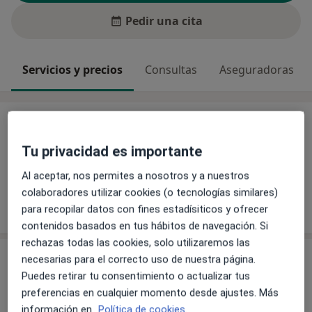
Pedir una cita
Servicios y precios
Consultas
Aseguradoras
Servicios y precios
Tu privacidad es importante
Sin información sobre servicios y precios
Este especialista aún no ha añadido información
Al aceptar, nos permites a nosotros y a nuestros
sobre sus servicios
colaboradores utilizar cookies (o tecnologías similares)
para recopilar datos con fines estadísiticos y ofrecer
contenidos basados en tus hábitos de navegación. Si
rechazas todas las cookies, solo utilizaremos las
Consultas (6)
necesarias para el correcto uso de nuestra página.
Puedes retirar tu consentimiento o actualizar tus
Dirección 1
Dirección 2
Dirección 3
Direcció
preferencias en cualquier momento desde ajustes. Más
información en
Política de cookies.