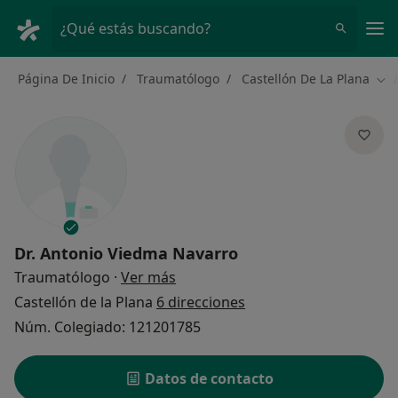
Men
¿Qué estás buscando?
Página De Inicio
Traumatólogo
Castellón De La Plana
Cam
Dr.
Antonio Viedma Navarro
sobre las especializaciones
Traumatólogo
·
Ver más
Castellón de la Plana
6 direcciones
Núm. Colegiado: 121201785
Datos de contacto