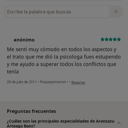
Busca en opiniones
anónimo
A
Me senti muy cómodo en todos los aspectos y
el trato que me dió la psicologa fues estupendo
y me ayudo a superar todos los conflictos que
tenía
en opinión del usuario anónimo
28 de julio de 2011
•
Psiqueyemocion
•
•
Reportar
Preguntas frecuentes
¿Cuáles son las principales especialidades de Aranzazu
Arteaga Baos?