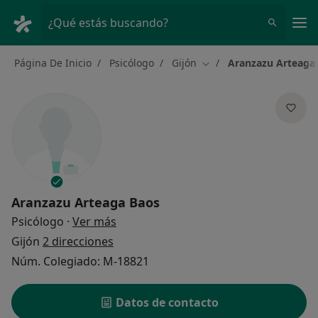
Men
¿Qué estás buscando?
Página De Inicio
Psicólogo
Gijón
Aranzazu Arteaga
Cambiar de ciudad
Aranzazu Arteaga Baos
sobre las especializaciones
Psicólogo
·
Ver más
Gijón
2 direcciones
Núm. Colegiado: M-18821
Datos de contacto