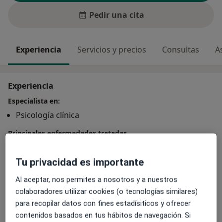
Pedir una cita
Experiencia
Servicios y precios
Consultas
A
Experiencia
Especialista en:
Psicología clínica
Principales enfermedades tratadas
Trastorno de pánico con agorafobia
Depresión neurótica (distimia)
Tu privacidad es importante
Trastorno de ansiedad
Al aceptar, nos permites a nosotros y a nuestros
colaboradores utilizar cookies (o tecnologías similares)
para recopilar datos con fines estadísiticos y ofrecer
Mostrar más detalles
sobre la experiencia
contenidos basados en tus hábitos de navegación. Si