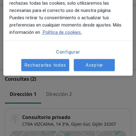
rechazas todas las cookies, solo utilizaremos las
necesarias para el correcto uso de nuestra página.
Servicios y precios
Puedes retirar tu consentimiento o actualizar tus
preferencias en cualquier momento desde ajustes. Más
Primera visita Psicología
información en
Política de cookies.
Detalles
Configurar
¿Cómo funcionan los precios?
Rechazarlas todas
Aceptar
Consultas (2)
Dirección 1
Dirección 2
Consultorio privado
CTRA VIZCAINA, 14 3ºA,
Gijon-Sur
,
Gijón
33207