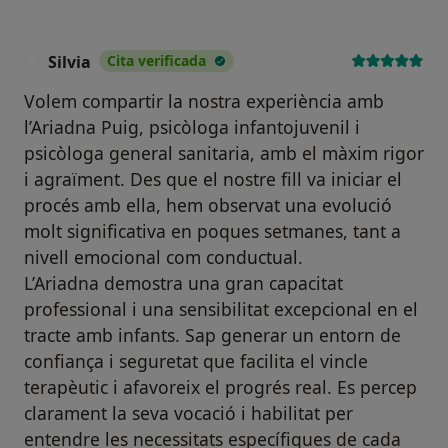
Silvia
Cita verificada
S
Volem compartir la nostra experiència amb
l’Ariadna Puig, psicòloga infantojuvenil i
psicòloga general sanitaria, amb el màxim rigor
i agraïment. Des que el nostre fill va iniciar el
procés amb ella, hem observat una evolució
molt significativa en poques setmanes, tant a
nivell emocional com conductual.
L’Ariadna demostra una gran capacitat
professional i una sensibilitat excepcional en el
tracte amb infants. Sap generar un entorn de
confiança i seguretat que facilita el vincle
terapèutic i afavoreix el progrés real. Es percep
clarament la seva vocació i habilitat per
entendre les necessitats específiques de cada