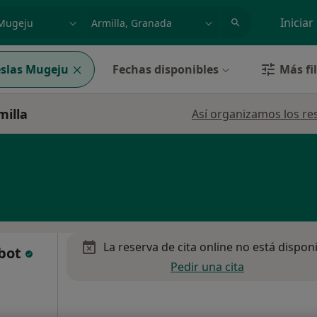
dad, enfermedad o nombre
p. ej. Madrid
Iniciar
slas Mugeju
Fechas disponibles
Más fi
milla
Así organizamos los re
La reserva de cita online no está dispon
ebot
Pedir una cita