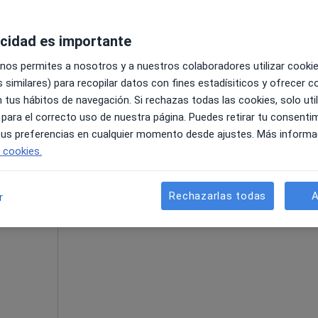
acidad es importante
•
Mapa
 nos permites a nosotros y a nuestros colaboradores utilizar cooki
 similares) para recopilar datos con fines estadísiticos y ofrecer 
 tus hábitos de navegación. Si rechazas todas las cookies, solo uti
 para el correcto uso de nuestra página. Puedes retirar tu consenti
 tus preferencias en cualquier momento desde ajustes. Más informa
La reserva de cita online no está dispon
e cookies.
o Díaz
Pedir una cita
Rechazarlas todas
A
r