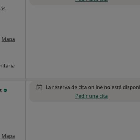
más
•
Mapa
nitaria
La reserva de cita online no está dispon
z
Pedir una cita
•
Mapa