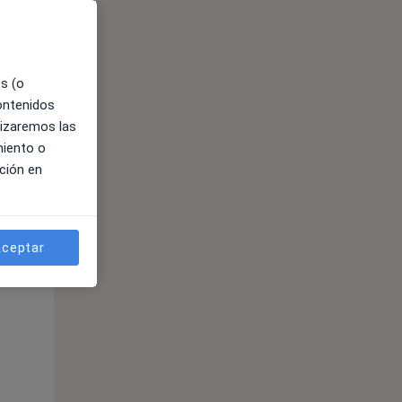
es (o
contenidos
lizaremos las
miento o
ción en
ible
ceptar