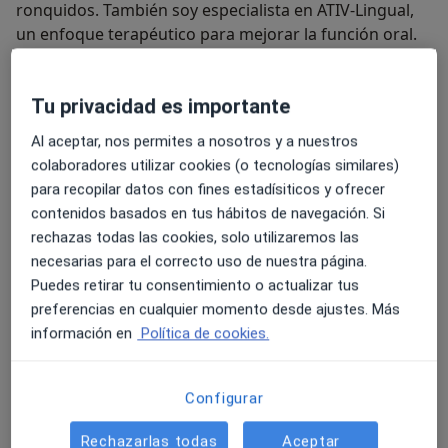
ronquidos. También soy especialista en ATIV-Lingual,
un enfoque terapéutico para mejorar la función oral.
Además, cuento con experiencia en diagnóstico,
evaluación y tratamiento de dificultades del
Tu privacidad es importante
aprendizaje, así como en Trastornos del Espectro
Complemento mi labor como asesora de lactancia,
Autista (TEA).
Al aceptar, nos permites a nosotros y a nuestros
alimentación complementaria y asesora de porteo, y
colaboradores utilizar cookies (o tecnologías similares)
ofrezco seguimiento antes y tras intervenciones como
para recopilar datos con fines estadísiticos y ofrecer
las frenectomías, que son procedimientos para
contenidos basados en tus hábitos de navegación. Si
corregir alteraciones en el frenillo lingual.
rechazas todas las cookies, solo utilizaremos las
Atiendo a pacientes de todas las edades, desde recién
necesarias para el correcto uso de nuestra página.
nacidos hasta adultos. Mi forma de trabajar se basa en
Puedes retirar tu consentimiento o actualizar tus
el compromiso constante de mejorar y ofrecer la
preferencias en cualquier momento desde ajustes. Más
mejor atención personalizada a cada persona que
información en
Política de cookies.
confía en mí.
Sobre mí
ver más
Configurar
Especialista en:
Rechazarlas todas
Aceptar