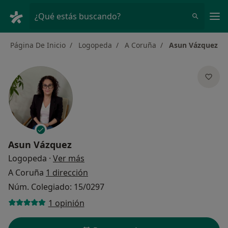
Men
¿Qué estás buscando?
Página De Inicio
Logopeda
A Coruña
Asun Vázquez
Asun Vázquez
sobre las especializaciones
Logopeda
·
Ver más
A Coruña
1 dirección
Núm. Colegiado: 15/0297
1 opinión