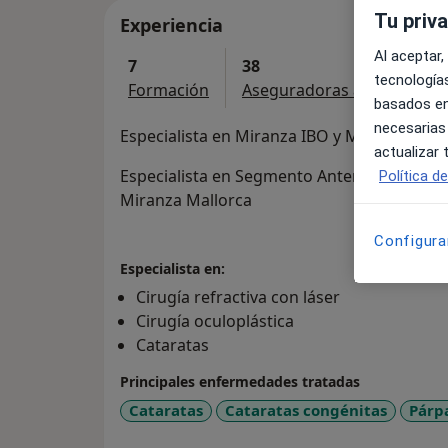
Tu priv
Experiencia
Al aceptar,
7
38
tecnologías
Formación
Aseguradoras aceptadas
basados en
necesarias
Especialista en Miranza IBO y Miranza Pass
actualizar
Especialista en Segmento Anterior, refractiva 
Política d
Miranza Mallorca
Configura
Especialista en:
Cirugía refractiva con láser
Cirugía oculoplástica
Cataratas
Principales enfermedades tratadas
Cataratas
Cataratas congénitas
Párp