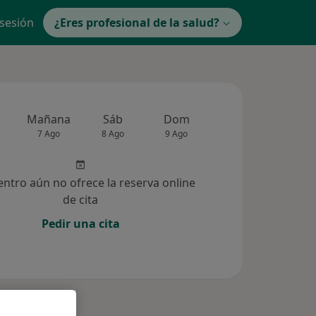
 sesión
¿Eres profesional de la salud?
Mañana
Sáb
Dom
Lun
Mar
7 Ago
8 Ago
9 Ago
10 Ago
11 Ag
entro aún no ofrece la reserva online
de cita
Pedir una cita