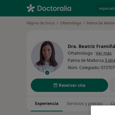
especiali
Página De Inicio
Oftalmólogo
Palma De Mallo
Dra.
Beatriz Framiñá
s
Oftalmólogo
·
Ver más
Palma de Mallorca
3 dir
Núm. Colegiado: 07370
Reservar cita
Experiencia
Servicios y precios
Co