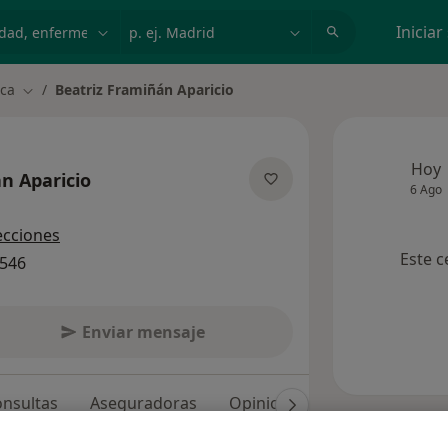
dad, enfermedad o nombre
p. ej. Madrid
Iniciar
rca
Beatriz Framiñán Aparicio
Cambiar de ciudad
Hoy
n Aparicio
6 Ago
obre las especializaciones
ecciones
Este c
7546
Enviar mensaje
nsultas
Aseguradoras
Opiniones