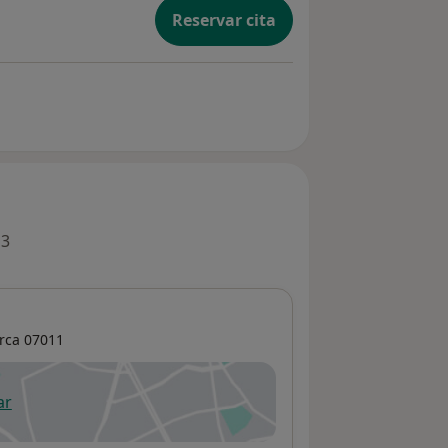
Reservar cita
 3
rca
07011
ar
 abre en una nueva pestaña