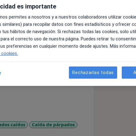
acidad es importante
 nos permites a nosotros y a nuestros colaboradores utilizar cooki
 similares) para recopilar datos con fines estadísiticos y ofrecer 
 tus hábitos de navegación. Si rechazas todas las cookies, solo uti
 para el correcto uso de nuestra página. Puedes retirar tu consenti
eig Mallorca
 tus preferencias en cualquier momento desde ajustes. Más informa
, cataratas y oculoplástica en
e cookies.
Rechazarlas todas
A
r
ados caídos
Caída de párpados