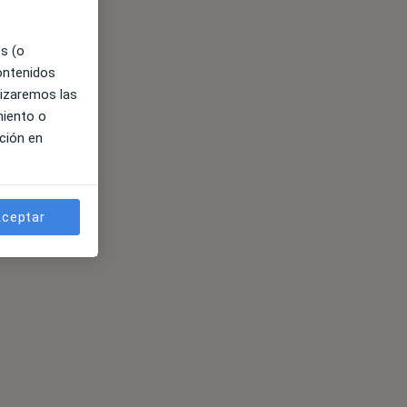
es (o
contenidos
lizaremos las
miento o
ción en
ceptar