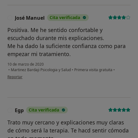
José Manuel
Cita verificada
J
Positiva. Me he sentido confortable y
escuchado durante mis explicaciones.
Me ha dado la suficiente confianza como para
empezar mi tratamiento.
10 de marzo de 2020
•
Martinez Bardaji Psicologia y Salud
•
Primera visita gratuita
•
en opinión del usuario José Manuel
Reportar
Egp
Cita verificada
E
Trato muy cercano y explicaciones muy claras
de cómo será la terapia. Te hacd sentir cómoda