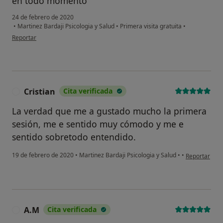
en todo momento
24 de febrero de 2020
•
Martinez Bardaji Psicologia y Salud
•
Primera visita gratuita
•
en opinión del usuario Egp
Reportar
Cristian
Cita verificada
C
La verdad que me a gustado mucho la primera
sesión, me e sentido muy cómodo y me e
sentido sobretodo entendido.
en opinión de
19 de febrero de 2020
•
Martinez Bardaji Psicologia y Salud
•
•
Reportar
A.M
Cita verificada
A