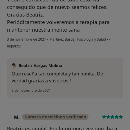
conseguido que de nuevo seamos felices.
Gracias Beatriz.
Periódicamente volveremos a terapia para
mantener nuestra mente sana
3 de noviembre de 2021
•
Martinez Bardaji Psicologia y Salud
•
•
en opinión del usuario Rubén y Julia
Reportar
Beatriz Vargas Molina
Que reseña tan completa y tan bonita. De
verdad gracias a vosotros!!
9 de noviembre de 2021
M.
Número de teléfono verificado
M
Beatriz es genial. Era la primera vez que iba a