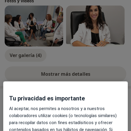
Fotos y vídeos
Ver galería (4)
Mostrar más detalles
sobre la experiencia
Novedades
Tu privacidad es importante
Beatriz Vargas Molina
Al aceptar, nos permites a nosotros y a nuestros
C/ Castellano n°1 dpdo pral izq, Zaragoza 50003
colaboradores utilizar cookies (o tecnologías similares)
Eyaculación precoz
para recopilar datos con fines estadísiticos y ofrecer
contenidos basados en tus hábitos de navegación. Si