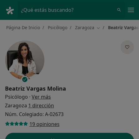
Men
¿Qué estás buscando?
Página De Inicio
Psicólogo
Zaragoza
Beatriz Vargas
Cambiar de ciudad
Beatriz Vargas Molina
sobre las especializaciones
Psicólogo
·
Ver más
Zaragoza
1 dirección
Núm. Colegiado: A-02673
19 opiniones