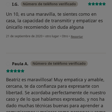
I.G.
Número de teléfono verificado
I
Un 10, es una maravilla, te sientes como en
casa, la capacidad de transmitir y empatizar es
única!lo recomiendo sin duda alguna
en opinión del usuario I.G.
21 de septiembre de 2020
•
otro lugar
•
Otro
•
Reportar
Paula A.
Número de teléfono verificado
P
Beatriz es maravillosa! Muy empatica y amable,
cercana, te da confianza para expresarte con
libertad. Se acordaba perfectamente de nuestro
caso y de lo que habíamos expresado, y nos ha
dado muchas técnicas buenas para aprender a
comunicarnos y mejorar como personas y como