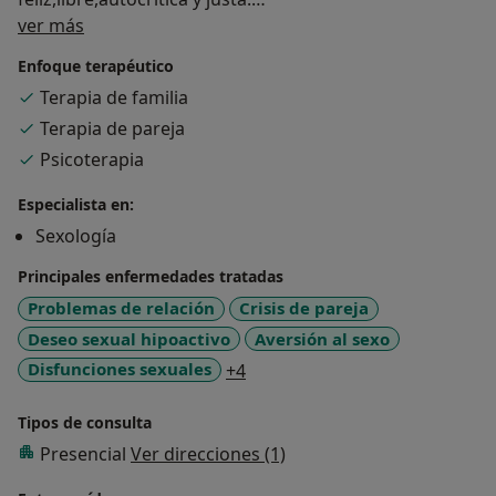
Sobre mí
ver más
Nuestra Mision: Elevar el grado de bienestar y felicidad
Enfoque terapéutico
de nuestros pacientes en el menor numero de
Terapia de familia
consultas posible.
Terapia de pareja
Nuestros Valores: La profesionalidad, la honestidad y
Psicoterapia
la perseverancia al servicio de nuestros pacientes.
Especialista en:
Sexología
Nos importa tú Salud!
Principales enfermedades tratadas
Si después de visitar l
Problemas de relación
Crisis de pareja
Deseo sexual hipoactivo
Aversión al sexo
a11y_sr_more_diseases
Disfunciones sexuales
+4
Tipos de consulta
Presencial
Ver direcciones (1)