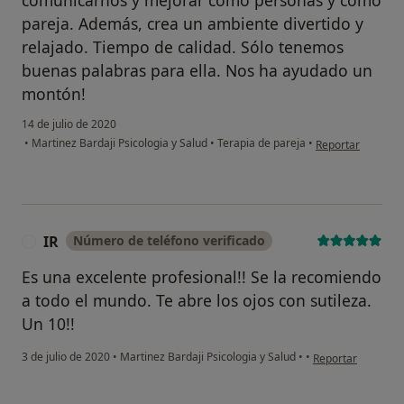
pareja. Además, crea un ambiente divertido y
relajado. Tiempo de calidad. Sólo tenemos
buenas palabras para ella. Nos ha ayudado un
montón!
14 de julio de 2020
en opinión del us
•
Martinez Bardaji Psicologia y Salud
•
Terapia de pareja
•
Reportar
IR
Número de teléfono verificado
I
Es una excelente profesional!! Se la recomiendo
a todo el mundo. Te abre los ojos con sutileza.
Un 10!!
en opinión del usu
3 de julio de 2020
•
Martinez Bardaji Psicologia y Salud
•
•
Reportar