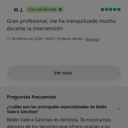
M. J.
Cita verificada
M
Gran profesional, me ha tranquilizado mucho
durante la intervención
en opinión del usuario M. J.
11 de febrero de 2026
•
IMOS
•
Empaste dental
•
Reportar
Ver más
opiniones anteriores
Preguntas frecuentes
¿Cuáles son las principales especialidades de Belén
Valera Sánchez?
Belén Valera Sánchez es dentista. Te mostramos
algunos de los servicios que ofrece gracias a su