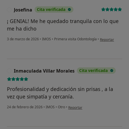
Josefina
Cita verificada
J
¡ GENIAL! Me he quedado tranquila con lo que
me ha dicho
en opinión del usu
3 de marzo de 2026
•
IMOS
•
Primera visita Odontología
•
Reportar
Inmaculada Villar Morales
Cita verificada
I
Profesionalidad y dedicación sin prisas , a la
vez que simpatía y cercanía.
en opinión del usuario Inmaculada Vil
24 de febrero de 2026
•
IMOS
•
Otro
•
Reportar