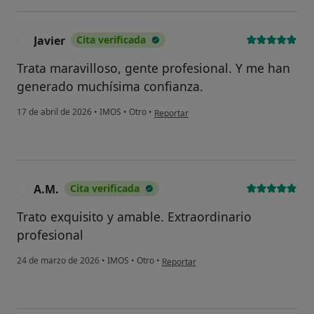
Javier
Cita verificada
J
Trata maravilloso, gente profesional. Y me han
generado muchísima confianza.
en opinión del usuario Javier
17 de abril de 2026
•
IMOS
•
Otro
•
Reportar
A.M.
Cita verificada
A
Trato exquisito y amable. Extraordinario
profesional
en opinión del usuario A.M.
24 de marzo de 2026
•
IMOS
•
Otro
•
Reportar