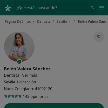
Men
¿Qué estás buscando?
Página De Inicio
Dentista
Sevilla
Belén Valera Sánc
Cambiar de ciudad
Belén Valera Sánchez
sobre las especializaciones
Dentista
·
Ver más
Sevilla
1 dirección
Núm. Colegiado: 41002120
143 opiniones