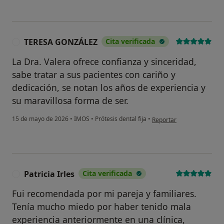
TERESA GONZÁLEZ
Cita verificada
T
La Dra. Valera ofrece confianza y sinceridad,
sabe tratar a sus pacientes con cariño y
dedicación, se notan los años de experiencia y
su maravillosa forma de ser.
en opinión del usuario 
15 de mayo de 2026
•
IMOS
•
Prótesis dental fija
•
Reportar
Patricia Irles
Cita verificada
P
Fui recomendada por mi pareja y familiares.
Tenía mucho miedo por haber tenido mala
experiencia anteriormente en una clínica,