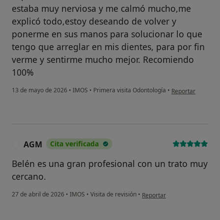
estaba muy nerviosa y me calmó mucho,me
explicó todo,estoy deseando de volver y
ponerme en sus manos para solucionar lo que
tengo que arreglar en mis dientes, para por fin
verme y sentirme mucho mejor. Recomiendo
100%
en opinión del usu
13 de mayo de 2026
•
IMOS
•
Primera visita Odontología
•
Reportar
AGM
Cita verificada
A
Belén es una gran profesional con un trato muy
cercano.
en opinión del usuario AGM
27 de abril de 2026
•
IMOS
•
Visita de revisión
•
Reportar