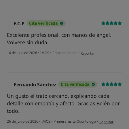
F.C.P
Cita verificada
F
Excelente profesional, con manos de ángel.
Volvere sin duda.
en opinión del usuario F.C.P
16 de julio de 2026
•
IMOS
•
Empaste dental
•
Reportar
Fernando Sánchez
Cita verificada
F
Un gusto el trato cercano, explicando cada
detalle con empatía y afecto. Gracias Belén por
todo.
en opinión del us
26 de junio de 2026
•
IMOS
•
Primera visita Odontología
•
Reportar