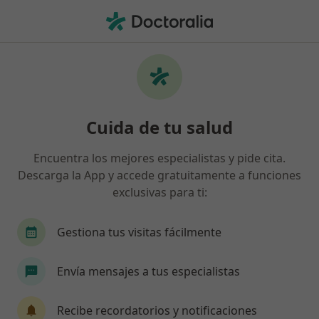
Men
Cigna Healthcare España • Benalmádena, Málaga
Filtros
Seguro:
Cigna Healthcare Es
Especialistas de Cigna Healthcare España
Cuida de tu salud
en Benalmádena
Así organizamos los resultados
Encuentra los mejores especialistas y pide cita.
Descarga la App y accede gratuitamente a funciones
exclusivas para ti:
¿Qué especialidad estás buscando?
Alergólogo
Psicólogo
Traumatólogo
Gestiona tus visitas fácilmente
Envía mensajes a tus especialistas
Recibe recordatorios y notificaciones