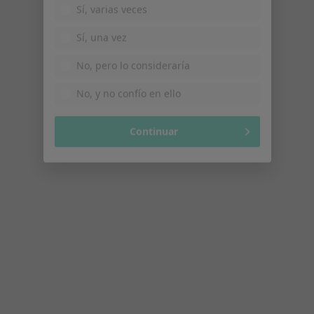
Clínica Cume
No, pero lo consideraría
Acepta Cigna Healthcare España
No, y no confío en ello
Este especialista no ofrece reserva de cita online en esta dirección.
Pedir una cita
Continuar
Dra. Clara Isabel Pérez Padilla
·
Ver más
Alergólogo
5 opiniones
Avenida de los Argonautas s/n, Benalmádena
•
Mapa
Hospital Vithas Xanit Internacional