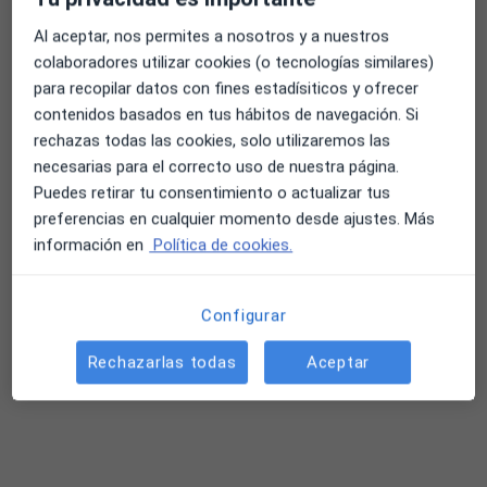
Al aceptar, nos permites a nosotros y a nuestros
colaboradores utilizar cookies (o tecnologías similares)
para recopilar datos con fines estadísiticos y ofrecer
contenidos basados en tus hábitos de navegación. Si
rechazas todas las cookies, solo utilizaremos las
Centro Fénix - Asoc. Modelo Minnesota
necesarias para el correcto uso de nuestra página.
·
Ver más
Puedes retirar tu consentimiento o actualizar tus
Acupuntor, Psicólogo, Psicólogo infantil
preferencias en cualquier momento desde ajustes. Más
72 opiniones
información en
Política de cookies.
Calle Lanzarote, 2, Benalmádena
•
Mapa
Centro Fénix - Asoc. Modelo Minnesota
Configurar
Acepta Cigna Healthcare España
Visita Medicina Complementaria y terapias alternativas
Rechazarlas todas
Aceptar
Mostrar más servicios
Dra. Paola Roxana
Guillermo Hugo
Dra. Sofia Alejandra