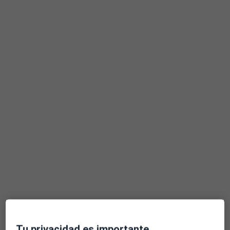
Dr. Raphaël Idiart
·
Ver más
Traumatólogo
60 opiniones
Avenida de los Argonautas, Benalmádena
•
Mapa
Hospital Vithas Xanit Internacional
Acepta Cigna Healthcare España
Primera visita Traumatología y Cirugía Ortopédica
Este especialista no ofrece reserva de cita online en esta dirección.
Pedir una cita
Tu privacidad es importante