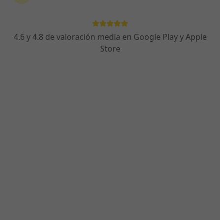
4.6 y 4.8 de valoración media en Google Play y Apple
Magali Abraham
Store
Psicólogo
5 opiniones
Calle Lanzarote, 2, Benalmádena
•
Mapa
Centro Fénix - Asoc. Modelo Minnesota
Acepta Cigna Healthcare España
Primera visita Psicología
Este especialista no ofrece reserva de cita online en esta dirección.
Pedir una cita