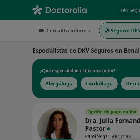
especiali
Consulta online
Seguro:
DKV
Especialistas de DKV Seguros en Ben
¿Qué especialidad estás buscando?
Alergólogo
Cardiólogo
Derm
Opción de pago online
Dra. Julia Fernan
Pastor
·
Ver más
Cardióloga