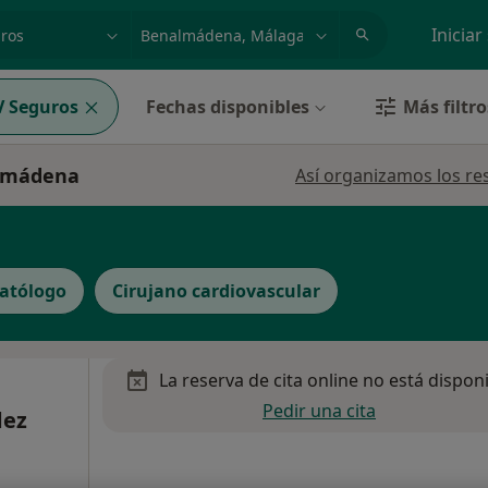
dad, enfermedad o nombre
p. ej. Madrid
Iniciar
 Seguros
Fechas disponibles
Más filtro
almádena
Así organizamos los re
atólogo
Cirujano cardiovascular
La reserva de cita online no está dispon
Pedir una cita
dez