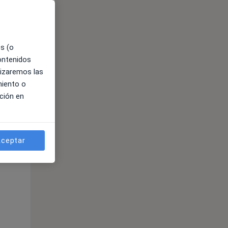
es (o
contenidos
lizaremos las
miento o
ción en
ible
ceptar