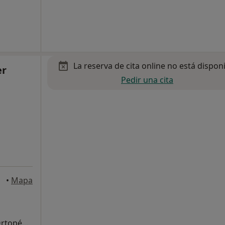
La reserva de cita online no está dispon
er
Pedir una cita
•
Mapa
Primera visita Traumatología y Cirugía Ortopédica