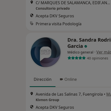
C/ MARQUES DE SALAMANCA, EDIF.ANDALUCIA 1 local 10, Torremolinos
Consultorio privado
Acepta DKV Seguros
Primera visita Podología
Dra. Sandra Rodr
Garcia
·
Ver má
Médico general
40 opiniones
Dirección
Online
Avenida de Las Salinas 7, Fuengirola
•
M
Kivnon Group
Acepta DKV Seguros