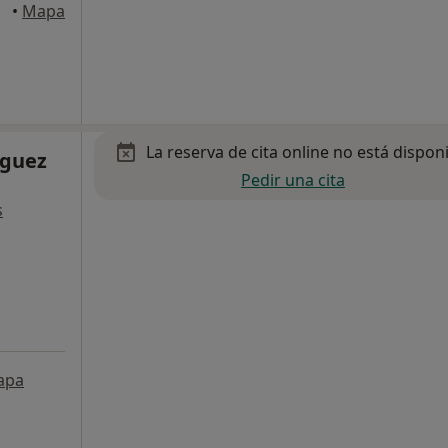
•
Mapa
La reserva de cita online no está dispon
iguez
Pedir una cita
s
apa