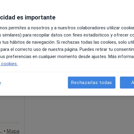
acidad es importante
 nos permites a nosotros y a nuestros colaboradores utilizar cooki
 similares) para recopilar datos con fines estadísiticos y ofrecer 
 tus hábitos de navegación. Si rechazas todas las cookies, solo uti
 para el correcto uso de nuestra página. Puedes retirar tu consenti
 tus preferencias en cualquier momento desde ajustes. Más informa
La reserva de cita online no está dispon
e cookies.
 Del
Pedir una cita
Rechazarlas todas
A
r
liches 75 - 3º A, Fuengirola
•
Mapa