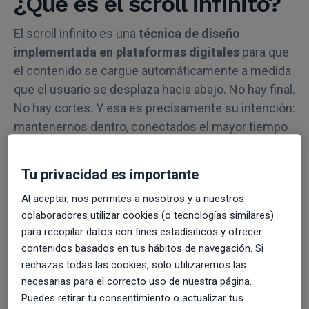
¿Qué es el scroll infinito?
El scroll infinito es una
técnica de diseño
implementada en plataformas digitales
para que
el contenido se cargue automáticamente a medida
que el usuario se desplaza hacia abajo. No hay final.
No hay cortes. Y esa es precisamente su intención:
mantenernos dentro, conectados el mayor tiempo
posible.
Tu privacidad es importante
Aza Raskin, diseñador de esta función cuando
trabajaba para Mozilla en 2006, confesó años
Al aceptar, nos permites a nosotros y a nuestros
después que su invento había contribuido a “
robar
colaboradores utilizar cookies (o tecnologías similares)
miles de millones de horas de la gente
” sin que
para recopilar datos con fines estadísiticos y ofrecer
se dieran cuenta. Él mismo ha sido crítico con el
contenidos basados en tus hábitos de navegación. Si
rechazas todas las cookies, solo utilizaremos las
uso ético de las interfaces digitales, y fundó
necesarias para el correcto uso de nuestra página.
posteriormente el
Center for Humane
Puedes retirar tu consentimiento o actualizar tus
Technology
, desde donde promueve un uso más