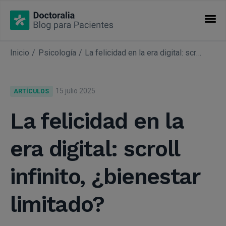
Inicio
Psicología
La felicidad en la era digital: scroll infinito, ¿bienestar limitado?
CATEGORÍAS
Artículos
15 julio 2025
ARTÍCULOS
Especialidades
La felicidad en la
era digital: scroll
infinito, ¿bienestar
limitado?