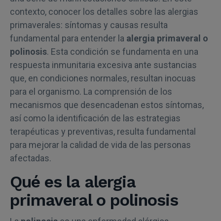
contexto, conocer los detalles sobre las alergias
zona
primaverales: síntomas y causas resulta
Cómo se realiza el diagnóstico médico
fundamental para entender la
alergia primaveral o
polinosis
. Esta condición se fundamenta en una
Opciones de tratamiento para aliviar los síntomas
respuesta inmunitaria excesiva ante sustancias
que, en condiciones normales, resultan inocuas
Medidas de prevención y consejos prácticos
para el organismo. La comprensión de los
Atención a los síntomas en la infancia
mecanismos que desencadenan estos síntomas,
así como la identificación de las estrategias
Acompañamiento especializado en el manejo de la
terapéuticas y preventivas, resulta fundamental
patología
para mejorar la calidad de vida de las personas
afectadas.
Qué es la alergia
primaveral o polinosis