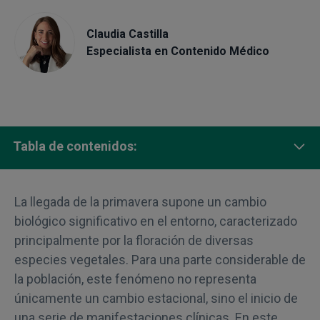
Claudia Castilla
Especialista en Contenido Médico
Tabla de contenidos:
Qué es la alergia primaveral o polinosis
La llegada de la primavera supone un cambio
Prevalencia de la alergia en España
biológico significativo en el entorno, caracterizado
principalmente por la floración de diversas
Síntomas principales de la alergia al polen
especies vegetales. Para una parte considerable de
la población, este fenómeno no representa
¿Alergia, resfriado o gripe? Cómo diferenciarlos
únicamente un cambio estacional, sino el inicio de
una serie de manifestaciones clínicas. En este
Los pólenes más frecuentes en España según la