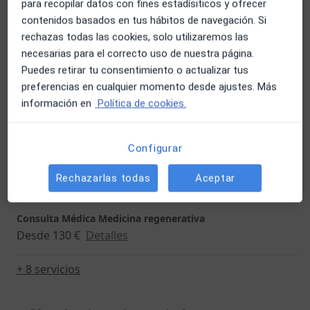
para recopilar datos con fines estadísiticos y ofrecer
130 €
Detalles
contenidos basados en tus hábitos de navegación. Si
rechazas todas las cookies, solo utilizaremos las
Primera visita Traumatología y
necesarias para el correcto uso de nuestra página.
Cirugía Ortopédica
Reservar cita
Puedes retirar tu consentimiento o actualizar tus
130 €
Detalles
preferencias en cualquier momento desde ajustes. Más
información en
Política de cookies.
Artroscopia de rodilla
Detalles
Configurar
Cirugía de rodilla
Rechazarlas todas
Aceptar
Desde 130 €
Detalles
Consulta Médica Medicina regenerativa
Desde 130 €
Detalles
+ 8 servicios