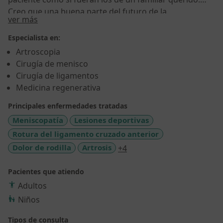
Creo que una buena parte del futuro de la
Sobre mí
ver más
traumatología es la prevención de la enfermedad
osteoarticular y así mejorar la calidad de vida del
Especialista en:
paciente desde el principio hasta el fin de sus días, sin
Artroscopia
dolores ni limitación de actividad. A todo ello me
Cirugía de menisco
dedico.
Cirugía de ligamentos
Medicina regenerativa
Principales enfermedades tratadas
Meniscopatía
Lesiones deportivas
Rotura del ligamento cruzado anterior
a11y_sr_more_diseases
Dolor de rodilla
Artrosis
+4
Pacientes que atiendo
Adultos
Niños
Tipos de consulta