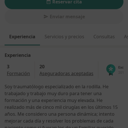
Reservar cita
Enviar mensaje
Experiencia
Servicios y precios
Consultas
A
Experiencia
3
20
Formación
Aseguradoras aceptadas
Soy traumatólogo especializado en la rodilla. He
trabajado y trabajo muy duro para tener una
formación y una experiencia muy elevada. He
realizado más de cinco mil cirugías en los últimos 15
años. Me considero una persona dinámica; intento
mejorar cada día y resolver los problemas de cada
paciente como si fueran los de un familiar querido.