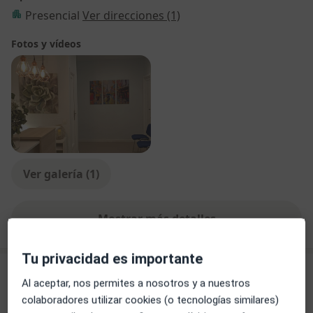
Presencial
Ver direcciones (1)
Fotos y vídeos
Ver galería (1)
Mostrar más detalles
sobre la experiencia
Tu privacidad es importante
Servicios y precios
Al aceptar, nos permites a nosotros y a nuestros
colaboradores utilizar cookies (o tecnologías similares)
Primera visita Traumatología
Reservar cita