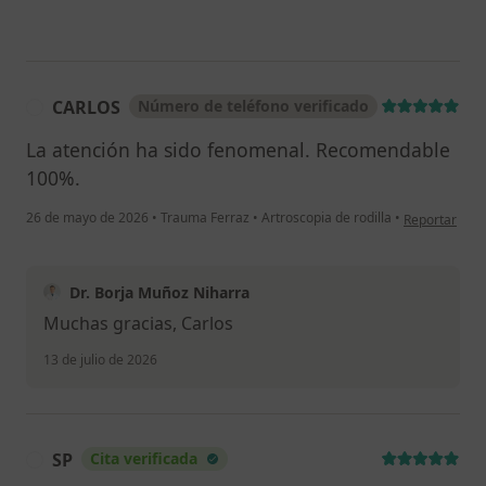
CARLOS
Número de teléfono verificado
C
La atención ha sido fenomenal. Recomendable
100%.
en opinión de
26 de mayo de 2026
•
Trauma Ferraz
•
Artroscopia de rodilla
•
Reportar
Dr. Borja Muñoz Niharra
Muchas gracias, Carlos
13 de julio de 2026
SP
Cita verificada
S