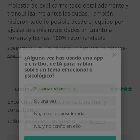
molestia de explicarme todo detalladamente y
tranquilizarme antes las dudas. También
hicieron todo lo posible desde el equipo por
ajustarse a mis necesidades en cuanto a
horario y fechas. 100% recomendable
2 de marzo de 2026
•
Trauma Ferraz
•
Primera visita Traumatología
•
en opinión del usuario D.H.
Reportar
¿Alguna vez has usado una app
o chatbot de IA para hablar
sobre un tema emocional o
psicológico?
Claudio
Cita verificada
C
Sí, varias veces
Excelente doctor, excelente personal y
Sí, una vez
consultorio.
No, pero lo consideraría
en opinión del usuario Claud
17 de febrero de 2026
•
Trauma Ferraz
•
Otro
•
Reportar
No, y no confío en ello