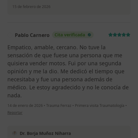
15 de febrero de 2026
Pablo Carnero
Cita verificada
P
Empatico, amable, cercano. No tuve la
sensación de que fuese una persona que me
quisiera vender motos. Fui por una segunda
opinión y me la dio. Me dedicó el tiempo que
necesitaba y fue una persona además de
médico. Le estoy agradecido y no le conocía de
nada.
14 de enero de 2026
•
Trauma Ferraz
•
Primera visita Traumatología
•
en opinión del usuario Pablo Carnero
Reportar
Dr. Borja Muñoz Niharra