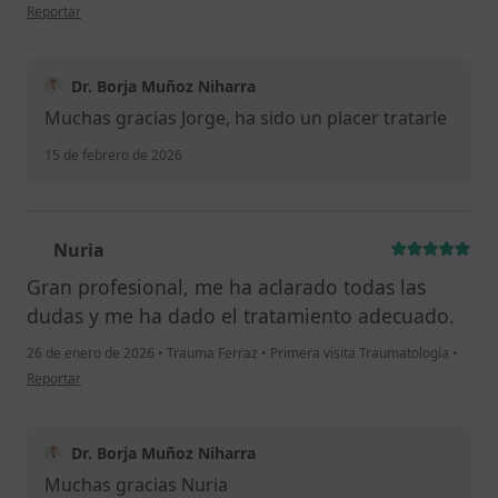
en opinión del usuario Jorge González
Reportar
Dr. Borja Muñoz Niharra
Muchas gracias Jorge, ha sido un placer tratarle
15 de febrero de 2026
Nuria
N
Gran profesional, me ha aclarado todas las
dudas y me ha dado el tratamiento adecuado.
26 de enero de 2026
•
Trauma Ferraz
•
Primera visita Traumatología
•
en opinión del usuario Nuria
Reportar
Dr. Borja Muñoz Niharra
Muchas gracias Nuria