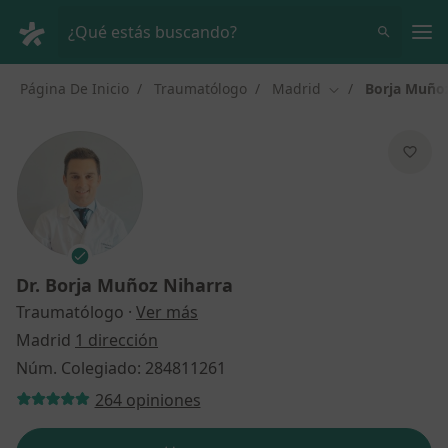
Men
¿Qué estás buscando?
Página De Inicio
Traumatólogo
Madrid
Borja Muñoz
Cambiar de ciuda
Dr.
Borja Muñoz Niharra
sobre las especializaciones
Traumatólogo
·
Ver más
Madrid
1 dirección
Núm. Colegiado: 284811261
264 opiniones