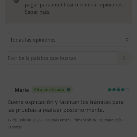
pagar para modificar o eliminar opiniones.
Más información sobre opiniones
Saber más.
Busca en opiniones
María
Cita verificada
M
Buena explicación y facilitan los trámites para
las pruebas a realizar posteriormente.
17 de junio de 2026
•
Trauma Ferraz
•
Primera visita Traumatología
•
en opinión del usuario María
Reportar