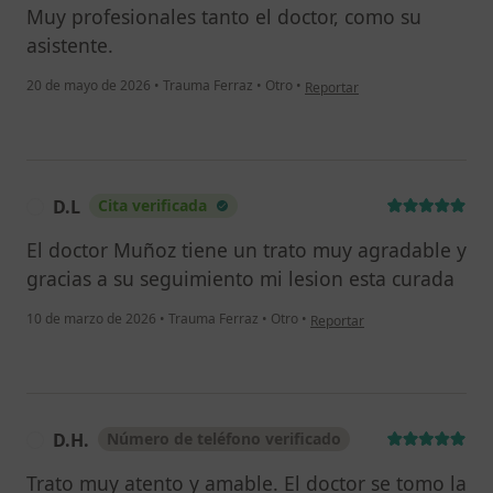
Muy profesionales tanto el doctor, como su
asistente.
en opinión del usuario SP
20 de mayo de 2026
•
Trauma Ferraz
•
Otro
•
Reportar
D.L
Cita verificada
D
El doctor Muñoz tiene un trato muy agradable y
gracias a su seguimiento mi lesion esta curada
en opinión del usuario D.L
10 de marzo de 2026
•
Trauma Ferraz
•
Otro
•
Reportar
D.H.
Número de teléfono verificado
D
Trato muy atento y amable. El doctor se tomo la