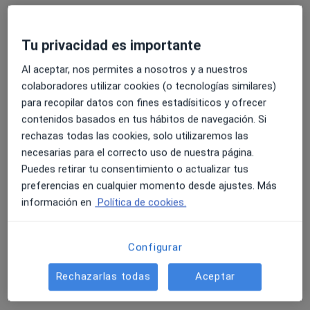
Tu privacidad es importante
Al aceptar, nos permites a nosotros y a nuestros
colaboradores utilizar cookies (o tecnologías similares)
para recopilar datos con fines estadísiticos y ofrecer
contenidos basados en tus hábitos de navegación. Si
Dra. Olga Guadalupe Sánchez Arranz
rechazas todas las cookies, solo utilizaremos las
necesarias para el correcto uso de nuestra página.
·
Ver más
Dentista
Puedes retirar tu consentimiento o actualizar tus
Calle Progreso 10 Bajo, Burgos
•
Mapa
preferencias en cualquier momento desde ajustes. Más
Clínica Dental Sánchez Arranz
información en
Política de cookies.
Acepta Cigna Healthcare España
Primera visita Odontología
Configurar
Este especialista no ofrece reserva de cita online en esta dirección.
Rechazarlas todas
Aceptar
Pedir una cita