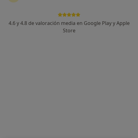
4.6 y 4.8 de valoración media en Google Play y Apple
Dr. Joel Joshi Otero
Store
·
Ver más
Cirujano oral y maxilofacial, Médico estético
678 opiniones
Dirección 1
Dirección 2
CALLE ANTONIO MACHADO, 9, Burgos
•
Mapa
Centro Médico Virgen del Manzano
Acepta Cigna Healthcare España
Consulta de valoración médica neurotoxina
Este especialista no ofrece reserva de cita online en esta dirección.
Pedir una cita