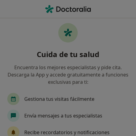
Men
Cigna Healthcare España • Burgos, Burgos
Filtros
Seguro:
Cigna Healthcare Es
Especialistas de Cigna Healthcare España
Cuida de tu salud
en Burgos
Así organizamos los resultados
Encuentra los mejores especialistas y pide cita.
Descarga la App y accede gratuitamente a funciones
exclusivas para ti:
¿Qué especialidad estás buscando?
Cirujano oral y maxilofacial
Médico estético
Gestiona tus visitas fácilmente
Envía mensajes a tus especialistas
Recibe recordatorios y notificaciones