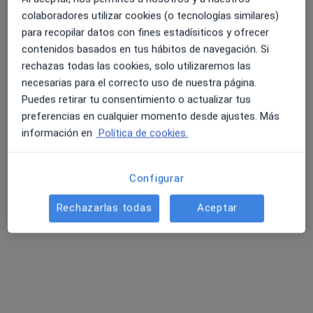
colaboradores utilizar cookies (o tecnologías similares)
para recopilar datos con fines estadísiticos y ofrecer
contenidos basados en tus hábitos de navegación. Si
rechazas todas las cookies, solo utilizaremos las
necesarias para el correcto uso de nuestra página.
Puedes retirar tu consentimiento o actualizar tus
Dr. José Luís Narros Giménez
preferencias en cualquier momento desde ajustes. Más
·
Ver más
Neurocirujano
información en
Política de cookies.
169 opiniones
Calle Juan Sebastián Elcano, no 26 bajo, Sevilla
•
Mapa
Configurar
GEN
Acepta Fiatc
Rechazarlas todas
Aceptar
Consulta Neurocirugía de Columna
Este especialista no ofrece reserva de cita online en esta dirección.
Pedir una cita