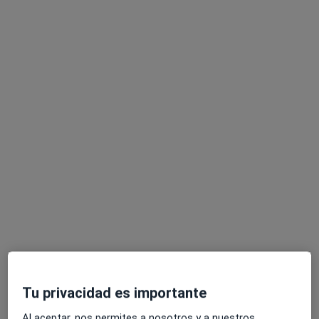
Dr. Rony D Brenner Anidjar
·
Ver más
Ginecólogo
25 opiniones
Glorieta Ángel Domínguez Jiménez, Pediatra, 2 – Castilleja de la Cuesta, Castilleja de la Cuesta
•
Mapa
INSEGO - Instituto Sevillano de Ginecología y Obstetricia
Acepta Fiatc
Primera visita Ginecología y Obstetricia
Este especialista no ofrece reserva de cita online en esta dirección.
Pedir una cita
Tu privacidad es importante
Al aceptar, nos permites a nosotros y a nuestros