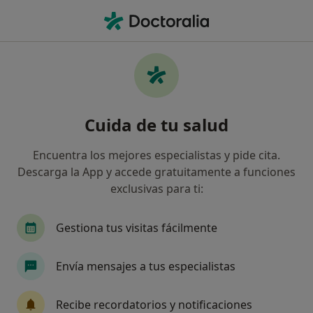
Men
Fiatc • Camas, Sevilla
Filtros
Seguro:
Fiatc
Map
Especialistas de Fiatc en Camas
Cuida de tu salud
Así organizamos los resultados
Encuentra los mejores especialistas y pide cita.
Descarga la App y accede gratuitamente a funciones
¿Qué especialidad estás buscando?
exclusivas para ti:
Ginecólogo
Gestiona tus visitas fácilmente
Envía mensajes a tus especialistas
Recibe recordatorios y notificaciones