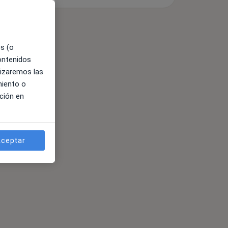
es (o
contenidos
lizaremos las
miento o
ción en
ceptar