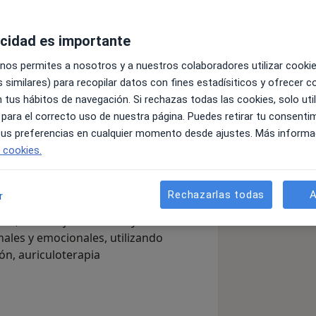
acidad es importante
 médica con la medicina tradicional
 nos permites a nosotros y a nuestros colaboradores utilizar cooki
 personalizado de tu salud.
 similares) para recopilar datos con fines estadísiticos y ofrecer 
sidera a la persona en su totalidad,
 tus hábitos de navegación. Si rechazas todas las cookies, solo uti
 allá del síntoma para tratar la raíz
 para el correcto uso de nuestra página. Puedes retirar tu consenti
 tus preferencias en cualquier momento desde ajustes. Más informa
e cookies.
, orientado al diagnóstico y al
uperar tu equilibrio interno, mejorar
 forma duradera
Rechazarlas todas
A
r
or, el manejo del estrés y el
les y emocionales, utilizando
n, auriculoterapia