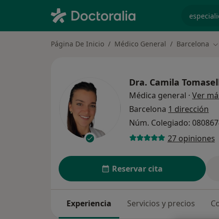
especiali
Página De Inicio
Médico General
Barcelona
C
Dra.
Camila Tomasell
Médica general
·
Ver má
Barcelona
1 dirección
Núm. Colegiado: 08086
27 opiniones
Reservar cita
Experiencia
Servicios y precios
Co