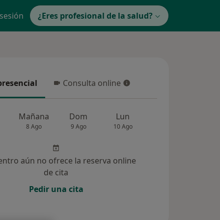
 sesión
¿Eres profesional de la salud?
presencial
Consulta online
resencial
Consulta online
Mañana
Dom
Lun
Mar
Mié
8 Ago
9 Ago
10 Ago
11 Ago
12 Ag
entro aún no ofrece la reserva online
de cita
Pedir una cita