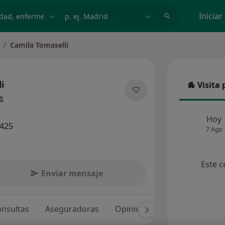
dad, enfermedad o nombre
p. ej. Madrid
Iniciar
Camila Tomaselli
ambiar de ciudad
i
Visita 
Visita p
sobre las especializaciones
s
Hoy
7425
7 Ago
Este c
Enviar mensaje
nsultas
Aseguradoras
Opiniones (27)