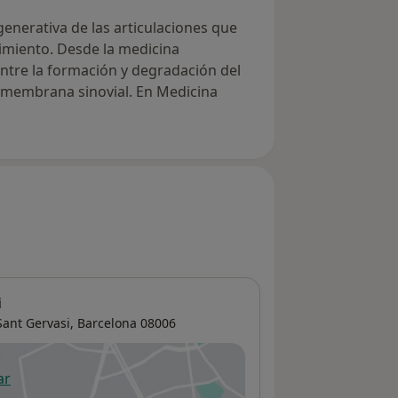
enerativa de las articulaciones que
vimiento. Desde la medicina
entre la formación y degradación del
a membrana sinovial. En Medicina
i
Sant Gervasi
,
Barcelona
08006
ar
 abre en una nueva pestaña