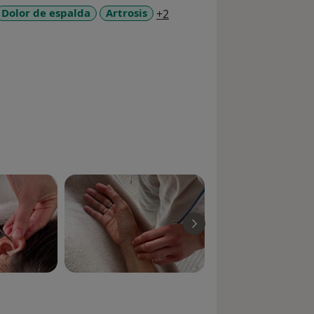
a11y_sr_more_diseases
Dolor de espalda
Artrosis
+2