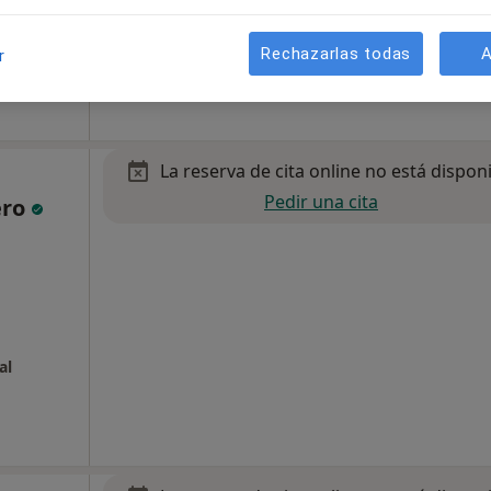
el 33-35( clínica Osler), Ciudad Real
•
Mapa
Rechazarlas todas
A
r
La reserva de cita online no está dispon
Pedir una cita
ero
al