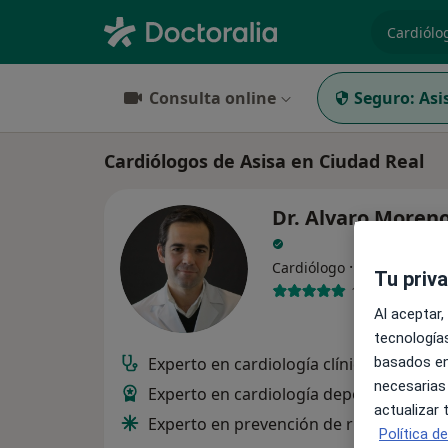
especiali
Consulta online
Seguro:
Asi
Cardiólogos de Asisa en Ciudad Real
Dr. Alvaro Moren
·
Ver más
Cardiólogo
Tu priv
183 opiniones
Al aceptar,
tecnologías
Experto en cardiología clínica
basados en
necesarias
Experto en cardiología deportiva
actualizar
Experto en prevención de riesgo cardio
Política d