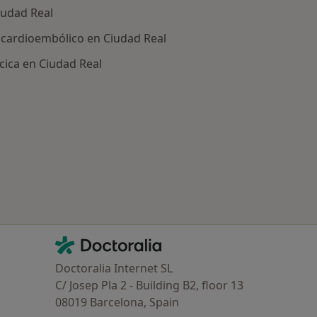
iudad Real
 cardioembólico en Ciudad Real
cica en Ciudad Real
ría: Enfermedades más tratadas
Contacto
Doctoralia - Página de inicio
Doctoralia Internet SL
C/ Josep Pla 2 - Building B2, floor 13
08019 Barcelona, Spain