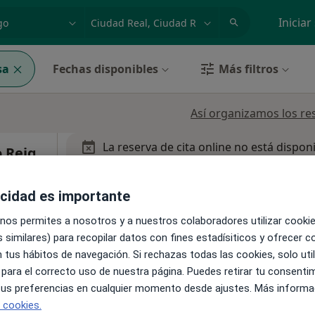
dad, enfermedad o nombre
p. ej. Madrid
Iniciar
sa
Fechas disponibles
Más filtros
Así organizamos los re
La reserva de cita online no está dispon
o Reig
Pedir una cita
acidad es importante
 nos permites a nosotros y a nuestros colaboradores utilizar cooki
 similares) para recopilar datos con fines estadísiticos y ofrecer 
 tus hábitos de navegación. Si rechazas todas las cookies, solo uti
 para el correcto uso de nuestra página. Puedes retirar tu consenti
 tus preferencias en cualquier momento desde ajustes. Más informa
vascular
e cookies.