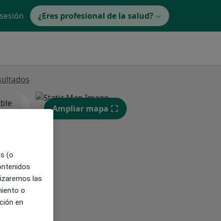
 sesión
¿Eres profesional de la salud?
sultados
ible
Ampliar mapa
es (o
contenidos
lizaremos las
miento o
ción en