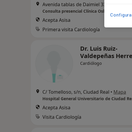
Avenida tablas de Daimi
Consulta presencial Clínica Osler
Configura
Acepta Asisa
Primera visita Cardiología
Dr. Luis Ruiz-
Valdepeñas Herr
Cardiólogo
C/ Tomelloso, s/n, Ciudad Real
•
Mapa
Hospital General Universitario de Ciudad Re
Acepta Asisa
Visita Cardiología