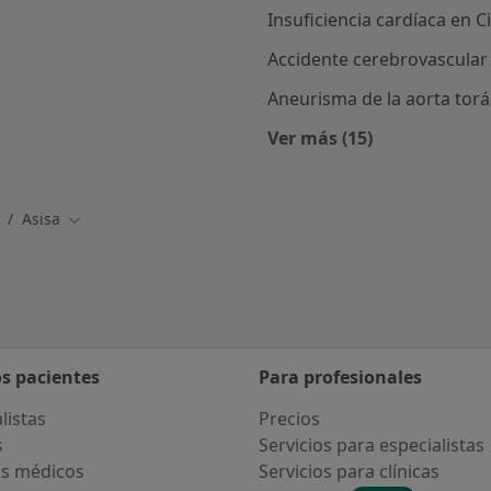
Insuficiencia cardíaca en C
Accidente cerebrovascular
Aneurisma de la aorta torá
Ver más (15)
Más en esta catego
Asisa
ambiar de ciudad
Cambiar de ciudad
os pacientes
Para profesionales
listas
Precios
s
Servicios para especialistas
s médicos
Servicios para clínicas