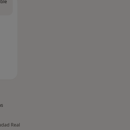
ible
as
udad Real