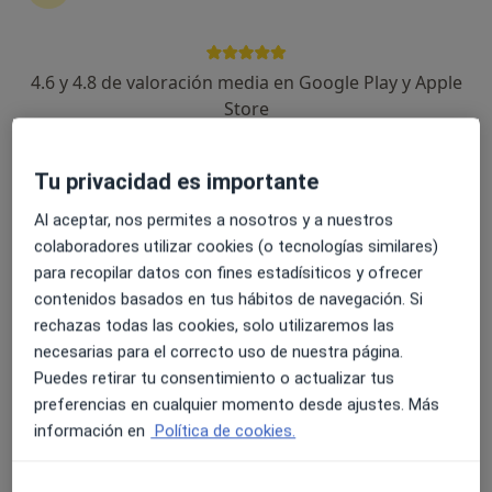
77 opiniones
C. de la Masia del Roser, 12, Lloret de Mar
•
Mapa
4.6 y 4.8 de valoración media en Google Play y Apple
Gabimedi Lloret
Store
Acepta Mutua General de Catalunya
Primera visita Cardiología
Tu privacidad es importante
Este especialista no ofrece reserva de cita online en esta dirección.
Al aceptar, nos permites a nosotros y a nuestros
Pedir una cita
colaboradores utilizar cookies (o tecnologías similares)
para recopilar datos con fines estadísiticos y ofrecer
contenidos basados en tus hábitos de navegación. Si
rechazas todas las cookies, solo utilizaremos las
necesarias para el correcto uso de nuestra página.
Puedes retirar tu consentimiento o actualizar tus
preferencias en cualquier momento desde ajustes. Más
información en
Política de cookies.