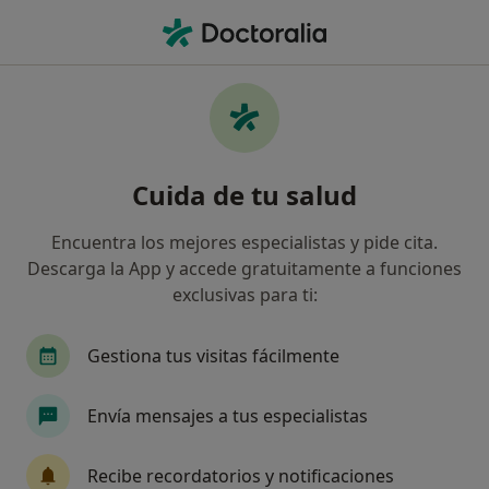
Men
Cardiólogo • Lloret de Mar, Girona
Filtros
Seguro:
Mutua General de Ca
Cardiólogos de Mutua General de Catalunya
Cuida de tu salud
en Lloret de Mar
Así organizamos los resultados
Encuentra los mejores especialistas y pide cita.
Descarga la App y accede gratuitamente a funciones
exclusivas para ti:
Gestiona tus visitas fácilmente
Envía mensajes a tus especialistas
Dra. Meritxell Lloreda Surribas
Recibe recordatorios y notificaciones
·
Ver más
Cardióloga