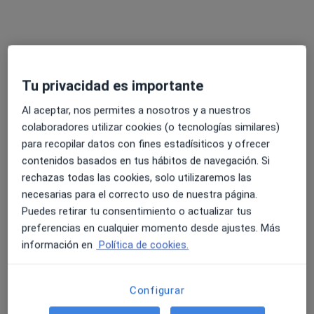
Mostrar perfil
Tu privacidad es importante
Al aceptar, nos permites a nosotros y a nuestros
colaboradores utilizar cookies (o tecnologías similares)
para recopilar datos con fines estadísiticos y ofrecer
contenidos basados en tus hábitos de navegación. Si
Dr. F.Javier García Fernández
rechazas todas las cookies, solo utilizaremos las
·
Ver más
Cardiólogo
necesarias para el correcto uso de nuestra página.
6 opiniones
Puedes retirar tu consentimiento o actualizar tus
Calle Hermanos Maristas, s/n, Lardero
•
Mapa
preferencias en cualquier momento desde ajustes. Más
Hospital Viamed Los Manzanos
información en
Política de cookies.
Visita Cardiología
Precio sin especificar
Este especialista no ofrece reserva de cita online en esta dirección.
Configurar