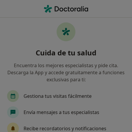
Men
Cardiólogo • Logroño, La Rioja
Filtros
Seguro
Mapa
Cardiólogos en Logroño
Cuida de tu salud
Así organizamos los resultados
Encuentra los mejores especialistas y pide cita.
Descarga la App y accede gratuitamente a funciones
¿Cuál es tu compañía aseguradora?
exclusivas para ti:
Adeslas
Asisa
Sanitas
DKV Seguros
Gestiona tus visitas fácilmente
Envía mensajes a tus especialistas
Recibe recordatorios y notificaciones