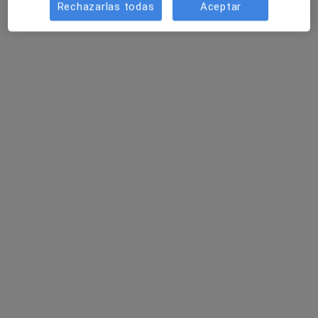
Pedir una cita
Rechazarlas todas
Aceptar
Especialistas disponibles
Estos especialistas se encuentran fuera de Logroño,
La Rioja, en zonas cercanas a tu búsqueda
Dr. Pedro Maria Azcarate Aguero
·
Ver más
Cardiólogo
521 opiniones
Referente internacional en imagen cardíaca.