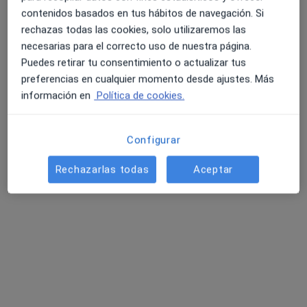
Este especialista no ofrece reserva de cita online en esta dirección.
contenidos basados en tus hábitos de navegación. Si
rechazas todas las cookies, solo utilizaremos las
Pedir una cita
necesarias para el correcto uso de nuestra página.
Puedes retirar tu consentimiento o actualizar tus
preferencias en cualquier momento desde ajustes. Más
información en
Política de cookies.
Configurar
Rechazarlas todas
Aceptar
Dr. Daniel Valcarcel Paz
·
Ver más
Cardiólogo
42 opiniones
Passeig del Terraplè 97, Molins de Rei
•
Mapa
Centre Mèdic Molins de Rei
Acepta Caser