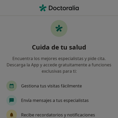
Men
Cardiólogo • Mataró, Barcelona
Filtros
Seguro:
Caser
Map
Cardiólogos de Caser en Mataró
Cuida de tu salud
Así organizamos los resultados
Encuentra los mejores especialistas y pide cita.
Descarga la App y accede gratuitamente a funciones
exclusivas para ti:
Gestiona tus visitas fácilmente
Envía mensajes a tus especialistas
Dr. Lluis Banchs Galtes
·
Ver más
Cardiólogo
Recibe recordatorios y notificaciones