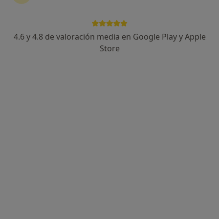
5 opiniones
c/ de Colom 63, Mataró
•
Mapa
Centre Mèdic Mataró
4.6 y 4.8 de valoración media en Google Play y Apple
Acepta Caser
Store
Visita Cardiología
Este especialista no ofrece reserva de cita online en esta dirección.
Pedir una cita
Dr. Federico Alberto Cacace Di Gennaro