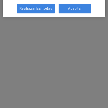
Visita Cardiología
Precio sin especificar
Rechazarlas todas
Aceptar
Este especialista no ofrece reserva de cita online en esta dirección.
Pedir una cita
Dr. Ermengol Vallès Gras
·
Ver más
Cardiólogo
19 opiniones
Calle Italia, 1, El Masnou
•
Mapa
TREDIC - Centre Mèdic El Masnou