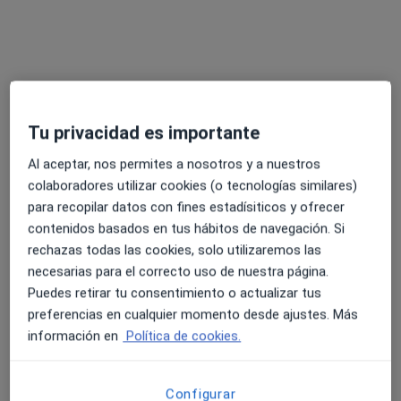
Ver todos los especialistas (20)
Ningún profesional de este centro tiene citas disponibles
Mostrar perfil
Tu privacidad es importante
Al aceptar, nos permites a nosotros y a nuestros
colaboradores utilizar cookies (o tecnologías similares)
para recopilar datos con fines estadísiticos y ofrecer
contenidos basados en tus hábitos de navegación. Si
rechazas todas las cookies, solo utilizaremos las
necesarias para el correcto uso de nuestra página.
Puedes retirar tu consentimiento o actualizar tus
Dra. Ariadna Concepcion Milian
preferencias en cualquier momento desde ajustes. Más
·
Ver más
Cardiólogo
información en
Política de cookies.
5 opiniones
c/ Capitans de Mar, 20-22, Premià de Mar
•
Mapa
Configurar
Cemediq Premià