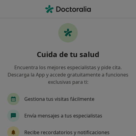
Men
Arritmias • Mataró, Barcelona
Filtros
• 1
Seguro
Mapa
Especialistas en Arritmias en Mataró
Cuida de tu salud
Así organizamos los resultados
Encuentra los mejores especialistas y pide cita.
Descarga la App y accede gratuitamente a funciones
¿Qué especialidad estás buscando?
exclusivas para ti:
Cardiólogo
Médico general
Cirujano gene
Gestiona tus visitas fácilmente
Envía mensajes a tus especialistas
Recibe recordatorios y notificaciones