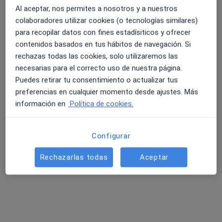
·
Ver más
Cardiólogo
Al aceptar, nos permites a nosotros y a nuestros
10 opiniones
colaboradores utilizar cookies (o tecnologías similares)
PEDRO DEZCALLAR I NET,11 1º1ª, Palma de Mallorca
•
Mapa
para recopilar datos con fines estadísiticos y ofrecer
Consultorio privado
contenidos basados en tus hábitos de navegación. Si
rechazas todas las cookies, solo utilizaremos las
Acepta Allianz
necesarias para el correcto uso de nuestra página.
Visita Cardiología
Puedes retirar tu consentimiento o actualizar tus
Este especialista no ofrece reserva de cita online en esta dirección.
preferencias en cualquier momento desde ajustes. Más
información en
Política de cookies.
Pedir una cita
Configurar
Rechazarlas todas
Aceptar