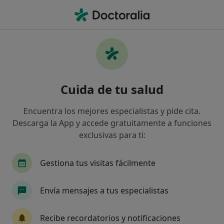
Men
Cardiólogo • Palma de Mallorca, Islas Baleares
Filtros
Seguro:
Allianz
Ma
Cardiólogos de Allianz en Palma de Mallorca
Cuida de tu salud
Así organizamos los resultados
Encuentra los mejores especialistas y pide cita.
Descarga la App y accede gratuitamente a funciones
exclusivas para ti:
Gestiona tus visitas fácilmente
Envía mensajes a tus especialistas
Dr. Tomás Ripoll Vera
·
Ver más
Cardiólogo
Recibe recordatorios y notificaciones