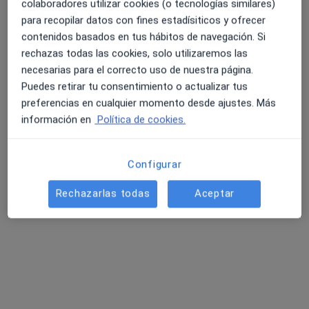
colaboradores utilizar cookies (o tecnologías similares)
8 opiniones
para recopilar datos con fines estadísiticos y ofrecer
contenidos basados en tus hábitos de navegación. Si
Calle Santiago nº 16, 6º D, Valladolid
•
Mapa
4.6 y 4.8 de valoración media en Google Play y Apple
rechazas todas las cookies, solo utilizaremos las
Consultorio privado
Store
necesarias para el correcto uso de nuestra página.
Acepta Generali Seguros
Puedes retirar tu consentimiento o actualizar tus
Visita Cardiología
preferencias en cualquier momento desde ajustes. Más
información en
Política de cookies.
Este especialista no ofrece reserva de cita online en esta dirección.
Pedir una cita
Configurar
Rechazarlas todas
Aceptar
Búsquedas relacionadas
Otros especialistas de Generali Seguros
Dentistas de Generali Seguros en Valladolid
Traumatólogos de Generali Seguros en Valladolid
Ginecólogos de Generali Seguros en Valladolid