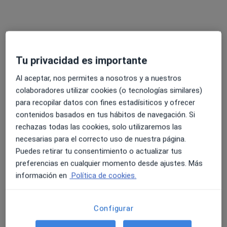
Ascires Xàtiva
·
Ver más
Cardiólogo, Alergólogo, Analista clínico
2 opiniones
Ronda de la Sèquia de la Vila 15, Xàtiva
•
Mapa
Tu privacidad es importante
Ascires Xàtiva
Al aceptar, nos permites a nosotros y a nuestros
Ningún profesional de este centro tiene citas disponibles
colaboradores utilizar cookies (o tecnologías similares)
Mostrar perfil
para recopilar datos con fines estadísiticos y ofrecer
contenidos basados en tus hábitos de navegación. Si
rechazas todas las cookies, solo utilizaremos las
necesarias para el correcto uso de nuestra página.
Puedes retirar tu consentimiento o actualizar tus
preferencias en cualquier momento desde ajustes. Más
información en
Política de cookies.
Configurar
Dr. Segundo C. Martí Llinares