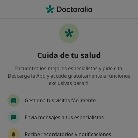
Men
Cardiólogo • Xàtiva, Valencia
Filtros
Seguro
Mapa
Cardiólogos en Xàtiva
Cuida de tu salud
Así organizamos los resultados
Encuentra los mejores especialistas y pide cita.
Descarga la App y accede gratuitamente a funciones
¿Cuál es tu compañía aseguradora?
exclusivas para ti:
Gestiona tus visitas fácilmente
Envía mensajes a tus especialistas
Recibe recordatorios y notificaciones