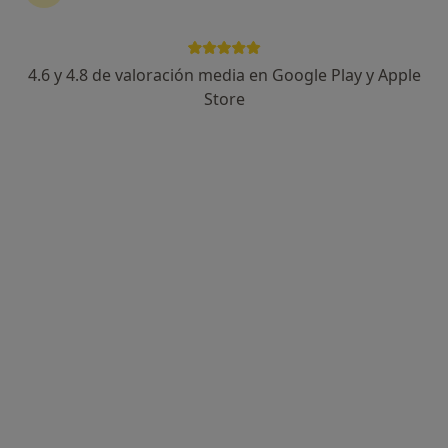
Dra. Ana Carolina Dugoni
·
Ver más
Cardióloga
4.6 y 4.8 de valoración media en Google Play y Apple
6 opiniones
Store
Ronda de la Sèquia de la Vila, S/N,, Xàtiva
•
Mapa
ASCIRES XATIVA
Consulta online
Precio sin especificar
Este especialista no ofrece reserva de cita online en esta dirección.
Pedir una cita