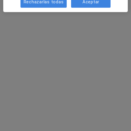
Rechazarlas todas
Aceptar
Cardiólogo
2 opiniones
Dirección 1
Dirección 2
Plaza San Jaume, 22., Xàtiva
•
Mapa
Consultorio privado
Visita Cardiología
Precio sin especificar
Este especialista no ofrece reserva de cita online en esta dirección.
Pedir una cita
Especialistas disponibles
Estos especialistas se encuentran fuera de Xàtiva,
Valencia, en zonas cercanas a tu búsqueda