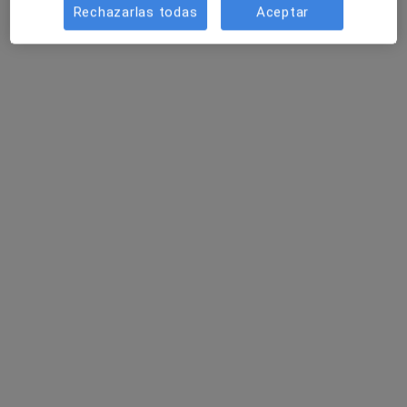
Hospital Viamed Montecanal
Rechazarlas todas
Aceptar
·
Ver más
Cardiólogo, Alergólogo, Patólogo
596 opiniones
c/ Franz Schubert 2, Zaragoza
•
Mapa
Hospital Viamed Montecanal
Acepta Mutua General de Seguros
Visitas sucesivas Cardiología
Mostrar más servicios
Dr. Miguel Martínez
Dr. Pedro Javier
Marín
Serrano Aísa
Cardiólogo
Cardiólogo
Ningún profesional de este centro tiene citas disponibles
Mostrar perfil