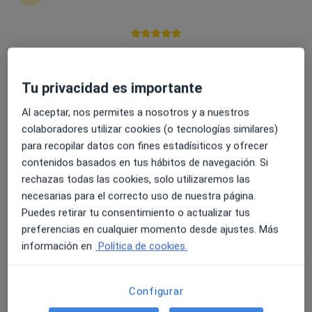
43 opiniones
Paseo Ruiseñores , 20, Zaragoza
•
Mapa
4.6 y 4.8 de valoración media en Google Play y Apple
Clinica del Pilar
Store
Acepta Mutua General de Seguros
Tu privacidad es importante
Visita Cardiología
Al aceptar, nos permites a nosotros y a nuestros
Este especialista no ofrece reserva de cita online en esta dirección.
colaboradores utilizar cookies (o tecnologías similares)
para recopilar datos con fines estadísiticos y ofrecer
Pedir una cita
contenidos basados en tus hábitos de navegación. Si
rechazas todas las cookies, solo utilizaremos las
necesarias para el correcto uso de nuestra página.
Puedes retirar tu consentimiento o actualizar tus
preferencias en cualquier momento desde ajustes. Más
información en
Política de cookies.
Configurar