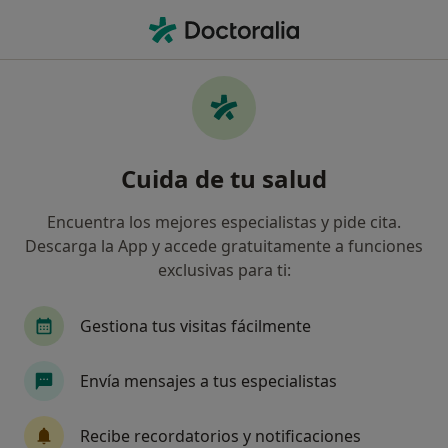
Men
Cardiólogo • Zaragoza, Zaragoza
Filtros
Seguro:
Mutua General de Se
Cardiólogos de Mutua General de Seguros
Cuida de tu salud
en Zaragoza
Así organizamos los resultados
Encuentra los mejores especialistas y pide cita.
Descarga la App y accede gratuitamente a funciones
exclusivas para ti:
Gestiona tus visitas fácilmente
Envía mensajes a tus especialistas
Dr. Lorenzo Jiménez Montañés
Recibe recordatorios y notificaciones
·
Ver más
Cardiólogo