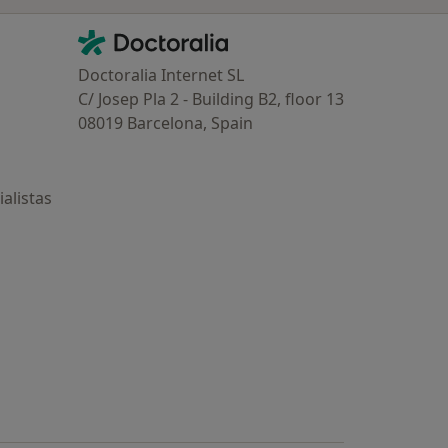
Contacto
Doctoralia - Página de inicio
Doctoralia Internet SL
C/ Josep Pla 2 - Building B2, floor 13
08019 Barcelona, Spain
alistas