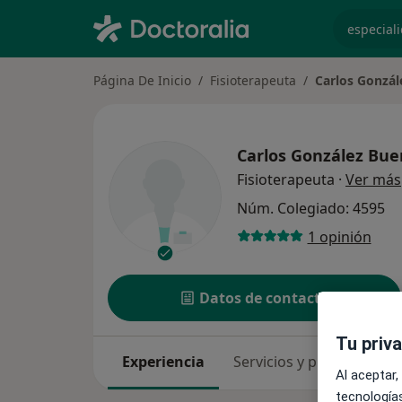
especiali
Página De Inicio
Fisioterapeuta
Carlos Gonzá
Carlos González Bu
Fisioterapeuta
·
Ver más
Núm. Colegiado: 4595
1 opinión
Datos de contacto
Tu priv
Experiencia
Servicios y precios
Co
Al aceptar,
tecnologías