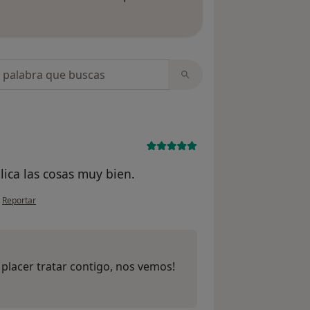
 opiniones
opiniones
ica las cosas muy bien.
en opinión del usuario Sara Martín
•
Reportar
placer tratar contigo, nos vemos!