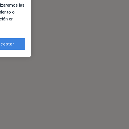
lizaremos las
miento o
ción en
ceptar