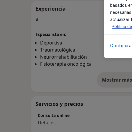
basados en
Experiencia
necesarias
a
actualizar
Política d
Especialista en:
Deportiva
Configura
Traumatológica
Neurorrehabilitación
Fisioterapia oncológica
Mostrar más 
so
Servicios y precios
Consulta online
Detalles