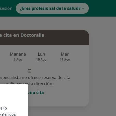
 sesión
¿Eres profesional de la salud?
 cita en Doctoralia
Mañana
Lun
Mar
Mié
Jue
9 Ago
10 Ago
11 Ago
12 Ago
13 Ag
especialista no ofrece reserva de cita
online en esta dirección.
Pedir una cita
es (o
contenidos