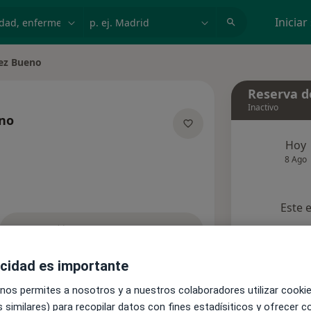
dad, enfermedad o nombre
p. ej. Madrid
Iniciar
lez Bueno
Reserva de
Inactivo
eno
sobre las especializaciones
Hoy
8 Ago
Este 
Pedir una cita
acidad es importante
nsultas
Aseguradoras
Opiniones (1)
 nos permites a nosotros y a nuestros colaboradores utilizar cooki
 similares) para recopilar datos con fines estadísiticos y ofrecer 