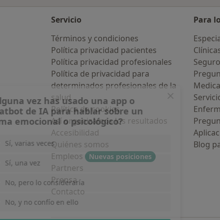
Servicio
Para l
Términos y condiciones
Especia
Política privacidad pacientes
Clínica
Política privacidad profesionales
Seguro
Política de privacidad para
Pregun
determinados profesionales de la
Medic
salud
Servici
¿Alguna vez has usado una app o
Política de cookies
Enfer
chatbot de IA para hablar sobre un
tema emocional o psicológico?
Así organizamos los resultados
Pregun
Accesibilidad
Aplicac
Sí, varias veces
Quiénes somos
Blog p
Empleos
Nuevas posiciones
Sí, una vez
Partners
Prensa
No, pero lo consideraría
Contacto
No, y no confío en ello