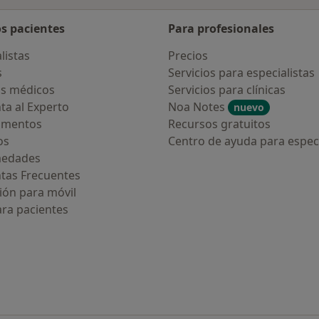
os pacientes
Para profesionales
listas
Precios
s
Servicios para especialistas
s médicos
Servicios para clínicas
ta al Experto
Noa Notes
nuevo
amentos
Recursos gratuitos
os
Centro de ayuda para especi
medades
tas Frecuentes
ión para móvil
ara pacientes