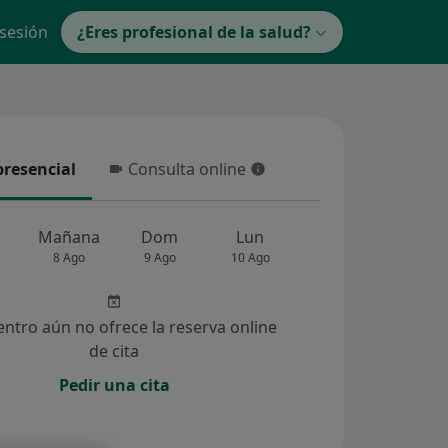
 sesión
¿Eres profesional de la salud?
presencial
Consulta online
resencial
Consulta online
Mañana
Dom
Lun
Mar
Mié
8 Ago
9 Ago
10 Ago
11 Ago
12 Ag
entro aún no ofrece la reserva online
de cita
Pedir una cita