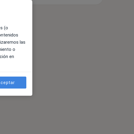
es (o
contenidos
lizaremos las
miento o
ción en
ceptar