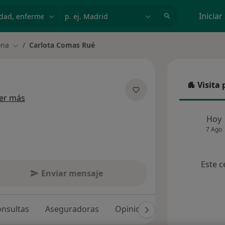
dad, enfermedad o nombre
p. ej. Madrid
Iniciar
ona
Carlota Comas Rué
Cambiar de ciudad
Visita 
Visita p
sobre las especializaciones
er más
Hoy
7 Ago
Este c
Enviar mensaje
nsultas
Aseguradoras
Opiniones (52)