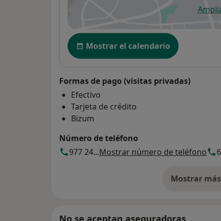
Ampli
se
Disponibilidad
Mostrar el calendario
Formas de pago (visitas privadas)
Efectivo
Tarjeta de crédito
Bizum
Número de teléfono
977 24...
Mostrar número de teléfono
6
Mostrar más 
so
No se aceptan aseguradoras