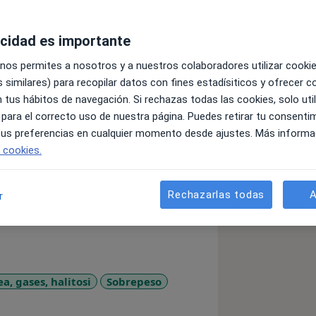
acidad es importante
uada en Nutrición Humana y Dietética
 nos permites a nosotros y a nuestros colaboradores utilizar cooki
e realicé un máster en Nutrición
 similares) para recopilar datos con fines estadísiticos y ofrecer 
 un postgrado en Lactancia Materna
 tus hábitos de navegación. Si rechazas todas las cookies, solo uti
es Pro-Lactancia Materna y
 para el correcto uso de nuestra página. Puedes retirar tu consenti
n Nutrición, Medicina y Salud
 tus preferencias en cualquier momento desde ajustes. Más informa
.
e cookies.
alidad ejerzo como nutricionista en la
Rechazarlas todas
A
r
a, gases, halitosi
Sobrepeso
r_more_diseases