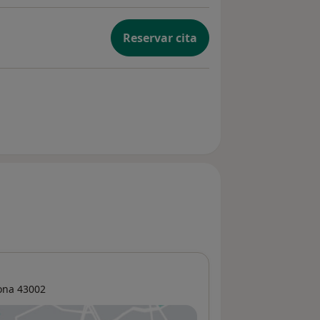
Reservar cita
ona
43002