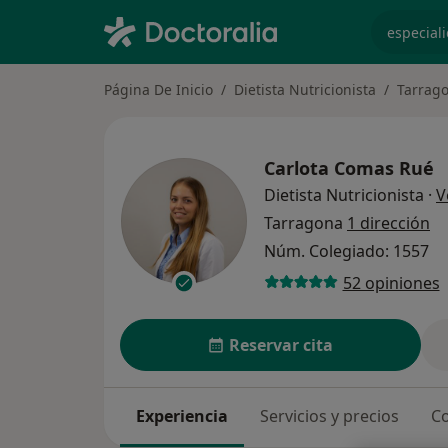
especiali
Página De Inicio
Dietista Nutricionista
Tarrag
Carlota Comas Rué
Dietista Nutricionista
·
V
Tarragona
1 dirección
Núm. Colegiado: 1557
52 opiniones
Reservar cita
Experiencia
Servicios y precios
Co