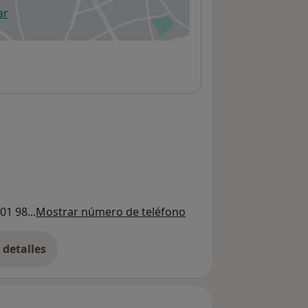
ar
 abre en una nueva pestaña
01 98...
Mostrar número de teléfono
detalles
bre la dirección