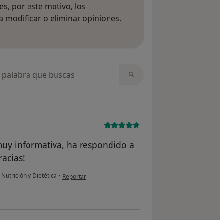
s, por este motivo, los
 modificar o eliminar opiniones.
 opiniones
opiniones
 muy informativa, ha respondido a
acias!
en opinión del usuario Anahí Gómez
 Nutrición y Dietética
•
Reportar