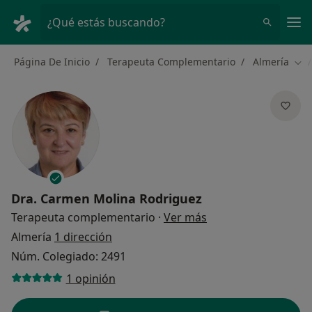
Men
¿Qué estás buscando?
Página De Inicio
Terapeuta Complementario
Almería
Cam
Dra.
Carmen Molina Rodriguez
sobre las especializ
Terapeuta complementario
·
Ver más
Almería
1 dirección
Núm. Colegiado: 2491
1 opinión