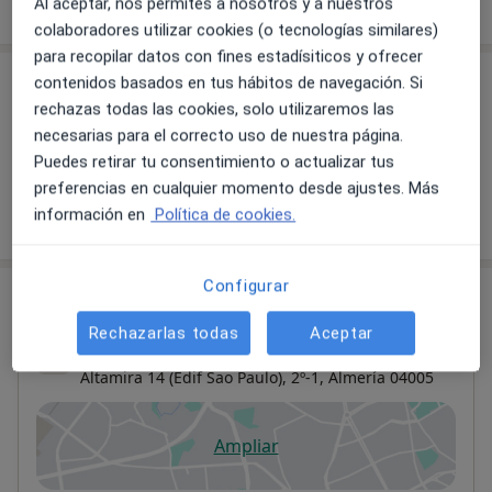
Al aceptar, nos permites a nosotros y a nuestros
sobre la experiencia
colaboradores utilizar cookies (o tecnologías similares)
para recopilar datos con fines estadísiticos y ofrecer
contenidos basados en tus hábitos de navegación. Si
Servicios y precios
rechazas todas las cookies, solo utilizaremos las
Sin información sobre servicios y precios
necesarias para el correcto uso de nuestra página.
Este especialista aún no ha añadido información
Puedes retirar tu consentimiento o actualizar tus
sobre sus servicios
preferencias en cualquier momento desde ajustes. Más
información en
Política de cookies.
Configurar
Consulta
Rechazarlas todas
Aceptar
Clínica Médica Carmen Molina Rodríguez
Altamira 14 (Edif Sao Paulo), 2º-1,
Almería
04005
Ampliar
se abre en una nueva pestañ