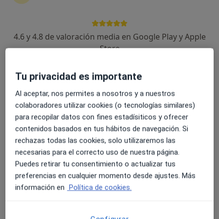
4.6 y 4.8 de valoración media en Google Play y Apple
Store
Opción de pago online
Dr. Israel Abellán Morcillo
·
Ver más
Proctólogo, Cirujano general
Tu privacidad es importante
89 opiniones
Al aceptar, nos permites a nosotros y a nuestros
Calle Jorge Juan 30, Cartagena
•
Mapa
colaboradores utilizar cookies (o tecnologías similares)
HOSPITAL CENTRO MÉDICO VIRGEN DE LA CARIDAD
para recopilar datos con fines estadísiticos y ofrecer
contenidos basados en tus hábitos de navegación. Si
Acepta Atlantida Médica
rechazas todas las cookies, solo utilizaremos las
Primera visita Cirugía General y Ap. Digestivo
necesarias para el correcto uso de nuestra página.
Este especialista no ofrece reserva de cita online en esta dirección.
Puedes retirar tu consentimiento o actualizar tus
preferencias en cualquier momento desde ajustes. Más
Pedir una cita
información en
Política de cookies.