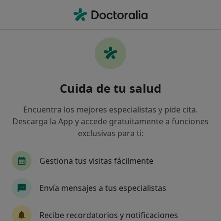
Men
Atlantida Médica • Cartagena, Murcia
Filtros
Seguro:
Atlantida Médica
Especialistas de Atlantida Médica en
Cuida de tu salud
Cartagena
Así organizamos los resultados
Encuentra los mejores especialistas y pide cita.
Descarga la App y accede gratuitamente a funciones
exclusivas para ti:
¿Qué especialidad estás buscando?
Cirujano general
Proctólogo
Gestiona tus visitas fácilmente
Envía mensajes a tus especialistas
Recibe recordatorios y notificaciones