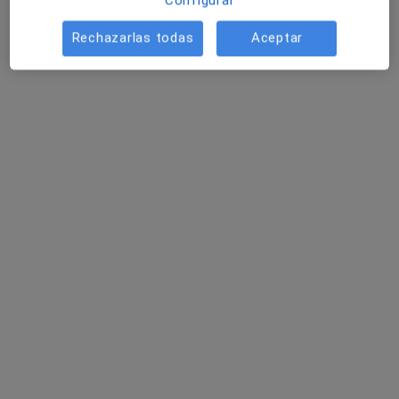
Configurar
Rechazarlas todas
Aceptar
Dr. Angel Molina León
·
Ver más
Neurofisiólogo clínico
22 opiniones
Calle de Jorge Juan, 30, Cartagena
•
Mapa
Centro Medico Virgen de la Caridad
Acepta Atlantida Médica
Primera visita Neurofisiología Clínica
Este especialista no ofrece reserva de cita online en esta dirección.
Pedir una cita