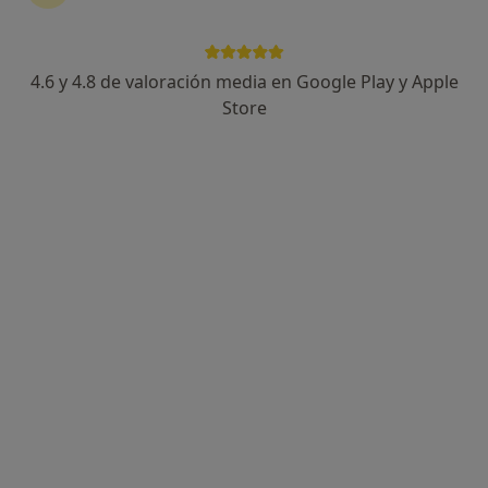
4.6 y 4.8 de valoración media en Google Play y Apple
Eva Pedro
Store
·
Ver más
Fisioterapeuta
201 opiniones
Plaça del Notari Mas, 3, Castellón de la Plana
•
Mapa
Fisio Salud Castellón
Acepta Caser
Visita Fisioterapia
Este especialista no ofrece reserva de cita online en esta dirección.
Pedir una cita