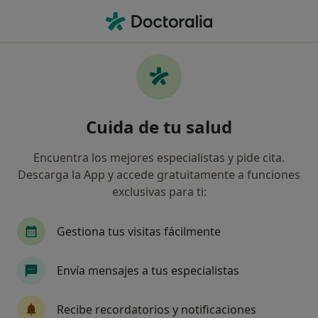
Men
Caser • Castellón de la Plana, Castellón
Filtros
Seguro:
Caser
Map
Especialistas de Caser en Castellón de la
Cuida de tu salud
Plana
Así organizamos los resultados
Encuentra los mejores especialistas y pide cita.
Descarga la App y accede gratuitamente a funciones
exclusivas para ti:
¿Qué especialidad estás buscando?
Ginecólogo
Médico general
Cirujano gene
Gestiona tus visitas fácilmente
Envía mensajes a tus especialistas
Recibe recordatorios y notificaciones