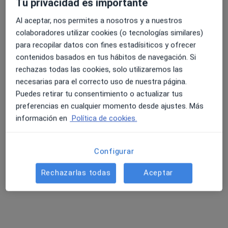
Tu privacidad es importante
Al aceptar, nos permites a nosotros y a nuestros
colaboradores utilizar cookies (o tecnologías similares)
para recopilar datos con fines estadísiticos y ofrecer
contenidos basados en tus hábitos de navegación. Si
rechazas todas las cookies, solo utilizaremos las
necesarias para el correcto uso de nuestra página.
Dr. Ignacio Solís García
Puedes retirar tu consentimiento o actualizar tus
·
Ver más
Cirujano oral y maxilofacial
preferencias en cualquier momento desde ajustes. Más
61 opiniones
información en
Política de cookies.
Hospital Rey Don JaimeC/ María Rosa Molas 25, Castellón de la Plana
•
Mapa
Consultorio privado
Configurar
Acepta Caser
Rechazarlas todas
Aceptar
Visita Cirugía Maxilofacial
Este especialista no ofrece reserva de cita online en esta dirección.
Pedir una cita