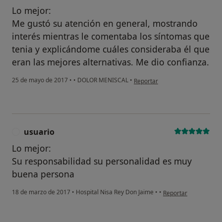
Lo mejor:
Me gustó su atención en general, mostrando
interés mientras le comentaba los síntomas que
tenia y explicándome cuáles consideraba él que
eran las mejores alternativas. Me dio confianza.
en opinión del usuario Cuenta e
25 de mayo de 2017
•
•
DOLOR MENISCAL
•
Reportar
Sí, varias veces
Sí, una vez
No, pero lo consideraría
usuario
U
Lo mejor:
No, y no confío en ello
Su responsabilidad su personalidad es muy
buena persona
Continuar
en opinión del usuari
18 de marzo de 2017
•
Hospital Nisa Rey Don Jaime
•
•
Reportar