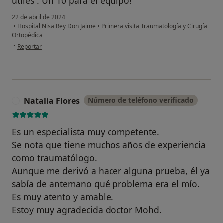
útiles . Un 10 para el equipo!
22 de abril de 2024
•
Hospital Nisa Rey Don Jaime
•
Primera visita Traumatología y Cirugía
Ortopédica
en opinión del usuario Neus
•
Reportar
Natalia Flores
Número de teléfono verificado
N
Es un especialista muy competente.
Se nota que tiene muchos años de experiencia
como traumatólogo.
Aunque me derivó a hacer alguna prueba, él ya
sabía de antemano qué problema era el mío.
Es muy atento y amable.
Estoy muy agradecida doctor Mohd.