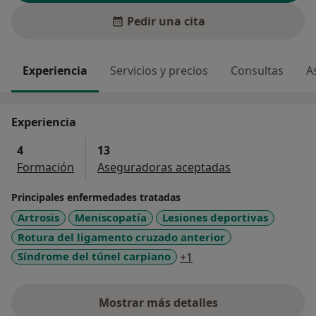
Pedir una cita
Experiencia
Servicios y precios
Consultas
A
Experiencia
4
13
Formación
Aseguradoras aceptadas
Principales enfermedades tratadas
Artrosis
Meniscopatía
Lesiones deportivas
Rotura del ligamento cruzado anterior
a11y_sr_more_disease
Síndrome del túnel carpiano
+1
Mostrar más detalles
sobre la experiencia