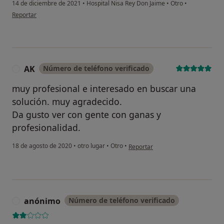
14 de diciembre de 2021
•
Hospital Nisa Rey Don Jaime
•
Otro
•
en opinión del usuario Natalia Flores
Reportar
AK
Número de teléfono verificado
A
muy profesional e interesado en buscar una
solución. muy agradecido.
Da gusto ver con gente con ganas y
profesionalidad.
en opinión del usuario AK
18 de agosto de 2020
•
otro lugar
•
Otro
•
Reportar
anónimo
Número de teléfono verificado
A