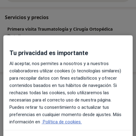
Servicios y precios
Primera visita Traumatología y Cirugía Ortopédica
Detalles
Tu privacidad es importante
¿Cómo funcionan los precios?
Al aceptar, nos permites a nosotros y a nuestros
colaboradores utilizar cookies (o tecnologías similares)
para recopilar datos con fines estadísiticos y ofrecer
Consulta
contenidos basados en tus hábitos de navegación. Si
rechazas todas las cookies, solo utilizaremos las
Hospital Vithas Castellón
necesarias para el correcto uso de nuestra página.
c/ Santa María Rosa Molas, 25,
Castellón de la
Puedes retirar tu consentimiento o actualizar tus
Plana
12004
preferencias en cualquier momento desde ajustes. Más
información en
Política de cookies.
Ampliar
se abre en una nueva pestañ