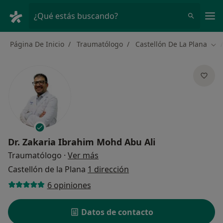
Men
¿Qué estás buscando?
Página De Inicio
Traumatólogo
Castellón De La Plana
Cam
Dr.
Zakaria Ibrahim Mohd Abu Ali
sobre las especializaciones
Traumatólogo
·
Ver más
Castellón de la Plana
1 dirección
6 opiniones
Datos de contacto