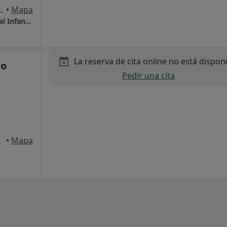
es, Mairena del Aljarafe
•
Mapa
Centro Medico Mairena del Aljarafe - Hospital Infanta Luisa
La reserva de cita online no está dispon
do
Pedir una cita
a Cuesta
•
Mapa