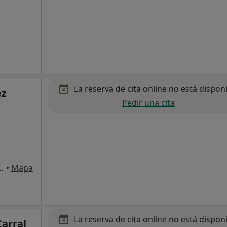
La reserva de cita online no está dispon
ez
Pedir una cita
C, San Juan de Aznalfarache
•
Mapa
La reserva de cita online no está dispon
Carral