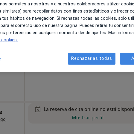
Mapa
 nos permites a nosotros y a nuestros colaboradores utilizar cooki
 similares) para recopilar datos con fines estadísiticos y ofrecer 
 tus hábitos de navegación. Si rechazas todas las cookies, solo uti
 para el correcto uso de nuestra página. Puedes retirar tu consenti
La reserva de cita online no está dispon
 tus preferencias en cualquier momento desde ajustes. Más informa
e cookies.
Mostrar perfil
ogo,
Rechazarlas todas
A
r
La reserva de cita online no está dispon
e
Mostrar perfil
ogo,