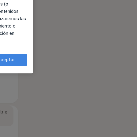
es (o
contenidos
lizaremos las
miento o
ible
ción en
ceptar
ible