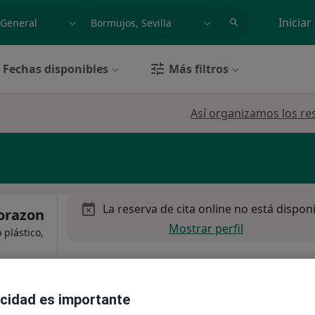
dad, enfermedad o nombre
p. ej. Madrid
Iniciar
Fechas disponibles
Más filtros
Así organizamos los re
La reserva de cita online no está dispon
Corazon
Mostrar perfil
 plástico,
acidad es importante