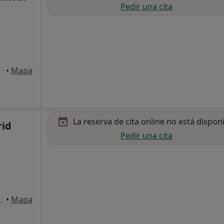
Pedir una cita
a Cuesta
•
Mapa
La reserva de cita online no está dispon
rid
Pedir una cita
/N, Castilleja de la Cuesta
•
Mapa