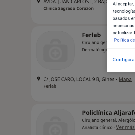
AVDA. JUAN CARLOS I, 2 BAJO, Tomares
•
Al aceptar,
Clinica Sagrado Corazon
tecnologías
basados en
necesarias
actualizar
Ferlab
Política d
Cirujano general, Alergól
·
Ver más
Dermatólogo
Configura
C/ JOSE CARO, LOCAL 9 B, Gines
•
Mapa
Ferlab
Policlínica Aljaraf
Cirujano general, Alergól
·
Ver más
Analista clínico