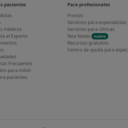
os pacientes
Para profesionales
listas
Precios
s
Servicios para especialistas
s médicos
Servicios para clínicas
ta al Experto
Noa Notes
nuevo
amentos
Recursos gratuitos
os
Centro de ayuda para especi
medades
tas Frecuentes
ión para móvil
ara pacientes