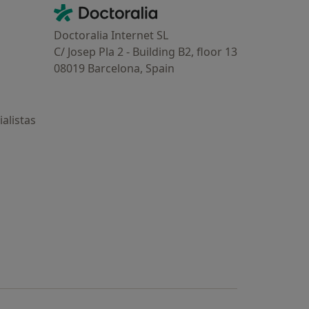
Contacto
Doctoralia - Página de inicio
Doctoralia Internet SL
C/ Josep Pla 2 - Building B2, floor 13
08019 Barcelona, Spain
alistas