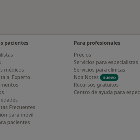
os pacientes
Para profesionales
listas
Precios
s
Servicios para especialistas
s médicos
Servicios para clínicas
ta al Experto
Noa Notes
nuevo
amentos
Recursos gratuitos
os
Centro de ayuda para especi
medades
tas Frecuentes
ión para móvil
ara pacientes