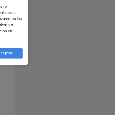
es (o
contenidos
lizaremos las
miento o
ción en
ible
ceptar