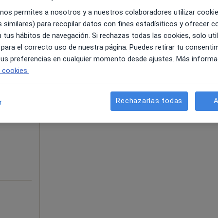
stivo
 nos permites a nosotros y a nuestros colaboradores utilizar cooki
 similares) para recopilar datos con fines estadísiticos y ofrecer 
 tus hábitos de navegación. Si rechazas todas las cookies, solo uti
 para el correcto uso de nuestra página. Puedes retirar tu consenti
 tus preferencias en cualquier momento desde ajustes. Más informa
artagena, Murcia, en zonas cercanas a tu búsqueda
e cookies.
La reserva de cita online no está dispon
Pedir una cita
hel
Rechazarlas todas
A
r
ás