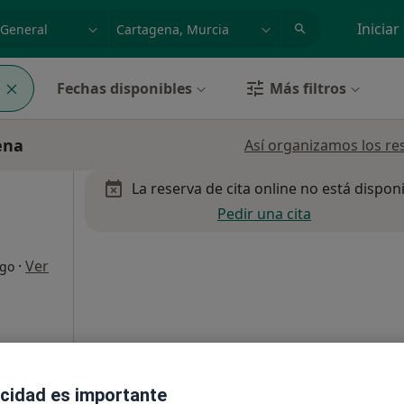
dad, enfermedad o nombre
p. ej. Madrid
Iniciar
a
Fechas disponibles
Más filtros
ena
Así organizamos los re
La reserva de cita online no está dispon
Pedir una cita
·
Ver
ogo
CARIDAD
acidad es importante