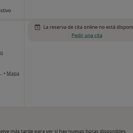
stivo
La reserva de cita online no está dispon
Pedir una cita
ás
zón Valero s/n, Torrevieja
•
Mapa
lve más tarde para ver si hay nuevas horas disponibles.