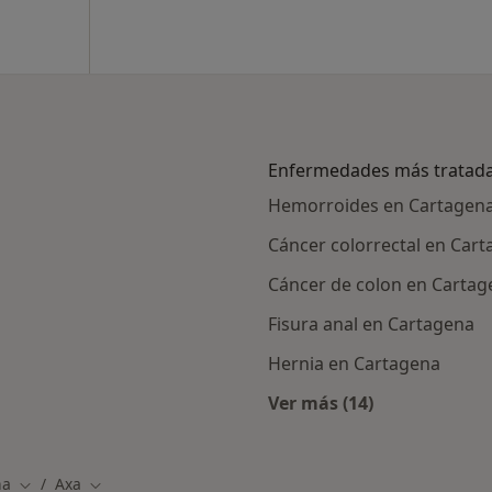
Enfermedades más tratad
Hemorroides en Cartagen
Cáncer colorrectal en Car
Cáncer de colon en Cartag
Fisura anal en Cartagena
Hernia en Cartagena
Ver más (14)
Más en esta catego
na
Axa
iudad
Cambiar de ciudad
Cambiar de ciudad