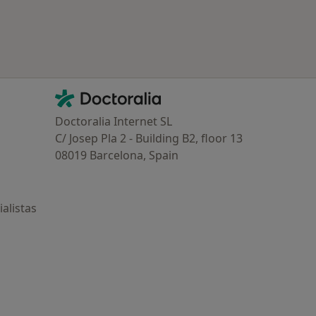
Contacto
Doctoralia - Página de inicio
Doctoralia Internet SL
C/ Josep Pla 2 - Building B2, floor 13
08019 Barcelona, Spain
alistas