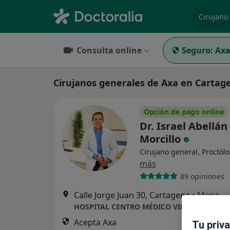
especiali
Consulta online
Seguro:
Ax
Cirujanos generales de Axa en Cartag
Opción de pago online
Dr. Israel Abellán
Morcillo
Cirujano general, Proctól
más
89 opiniones
Calle Jorge Juan 30, Cartagena
•
Mapa
HOSPITAL CENTRO MÉDICO VIRGEN DE LA 
Acepta Axa
Tu priv