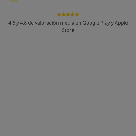
4.6 y 4.8 de valoración media en Google Play y Apple
Store
Dra. Patricia Benito Exposito
·
Ver más
Cirujana general
C/ MOLINO DEL VIENTO, 14, Colmenar Viejo
•
Mapa
Affidea Policlínica El Mirador
Primera visita Cirugía General y Ap. Digestivo
Precio sin especificar
Este especialista no ofrece reserva de cita online en esta dirección.
Pedir una cita