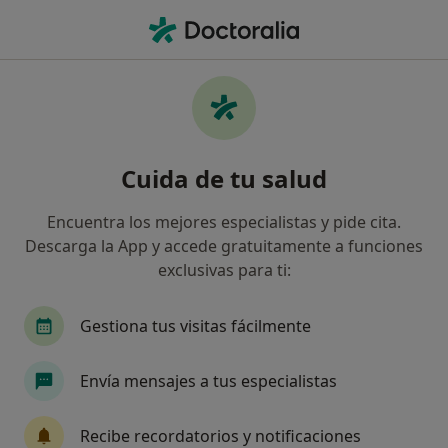
Men
Cirujano General • Colmenar Viejo, Madrid
Filtros
Seguro
Mapa
Cirujanos generales en Colmenar Viejo
Cuida de tu salud
Así organizamos los resultados
Encuentra los mejores especialistas y pide cita.
Descarga la App y accede gratuitamente a funciones
¿Cuál es tu compañía aseguradora?
exclusivas para ti:
Sanitas
DKV Seguros
Asisa Mugeju
Gestiona tus visitas fácilmente
Nueva Mutua Sanitaria
OCCIDENT
Envía mensajes a tus especialistas
Ver más
Recibe recordatorios y notificaciones