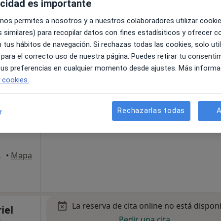
acidad es importante
 nos permites a nosotros y a nuestros colaboradores utilizar cooki
 similares) para recopilar datos con fines estadísiticos y ofrecer 
 tus hábitos de navegación. Si rechazas todas las cookies, solo uti
 para el correcto uso de nuestra página. Puedes retirar tu consenti
 tus preferencias en cualquier momento desde ajustes. Más informa
La reserva de cita online no está dispon
e cookies.
Pino
Pedir una cita
ás
Rechazarlas todas
A
r
 Serena
•
Mapa
La reserva de cita online no está dispon
iel
Pedir una cita