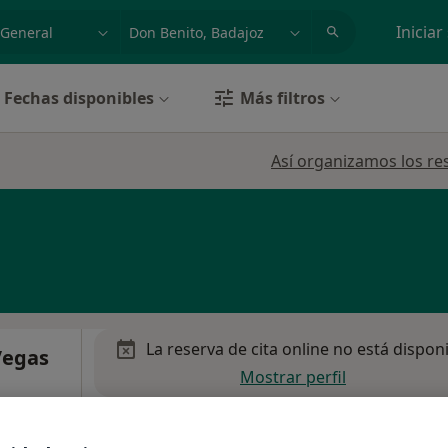
dad, enfermedad o nombre
p. ej. Madrid
Iniciar
Fechas disponibles
Más filtros
Así organizamos los re
La reserva de cita online no está dispon
Vegas
Mostrar perfil
ogo,