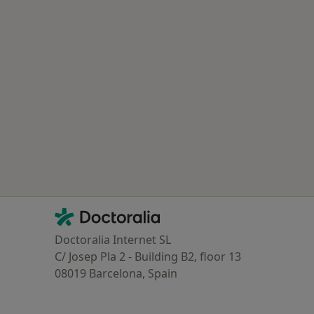
Contacto
Doctoralia - Página de inicio
Doctoralia Internet SL
C/ Josep Pla 2 - Building B2, floor 13
08019 Barcelona, Spain