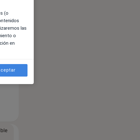
es (o
contenidos
lizaremos las
miento o
ción en
ible
ceptar
ible