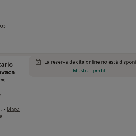
TOS
La reserva de cita online no está dispon
tario
Mostrar perfil
avaca
or,
s
a calle Ganímedes), Madrid
•
Mapa
a