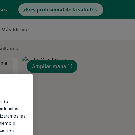
 sesión
¿Eres profesional de la salud?
Más filtros
sultados
ible
Ampliar mapa
es (o
contenidos
lizaremos las
miento o
ción en