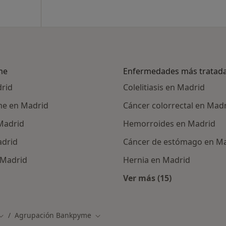
me
Enfermedades más tratad
rid
Colelitiasis en Madrid
me en Madrid
Cáncer colorrectal en Mad
Madrid
Hemorroides en Madrid
adrid
Cáncer de estómago en M
 Madrid
Hernia en Madrid
Ver más (15)
ialistas de Agrupación BankPyme
Más en esta catego
Agrupación Bankpyme
iudad
Cambiar de ciudad
Cambiar de ciudad