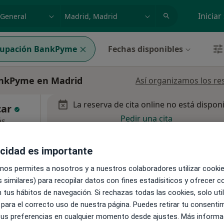
dad, enfermedad o nombre
p. ej. Madrid
Iniciar
upación BankPyme
Fechas disponibles
ankPyme en Madrid
Así organizamos los re
La reserva de cita online no está dispon
car
Pedir una cita
ás
acidad es importante
 nos permites a nosotros y a nuestros colaboradores utilizar cooki
 similares) para recopilar datos con fines estadísiticos y ofrecer 
a calle Ganímedes), Madrid
•
Mapa
 tus hábitos de navegación. Si rechazas todas las cookies, solo uti
 para el correcto uso de nuestra página. Puedes retirar tu consenti
 tus preferencias en cualquier momento desde ajustes. Más informa