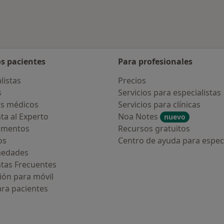
os pacientes
Para profesionales
listas
Precios
s
Servicios para especialistas
s médicos
Servicios para clínicas
ta al Experto
Noa Notes
nuevo
amentos
Recursos gratuitos
os
Centro de ayuda para especi
medades
tas Frecuentes
ión para móvil
ara pacientes