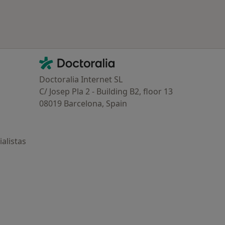
Contacto
Doctoralia - Página de inicio
Doctoralia Internet SL
C/ Josep Pla 2 - Building B2, floor 13
08019 Barcelona, Spain
alistas