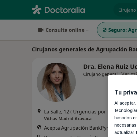
especiali
Consulta online
Seguro:
Agr
Cirujanos generales de Agrupación B
Dra. Elena Ruiz U
·
Ver m
Cirujano general
Tu priv
Al aceptar,
tecnologías
La Salle, 12 ( Urgencias por l
basados en
Vithas Madrid Aravaca
necesarias
Acepta Agrupación BankPyme
actualizar